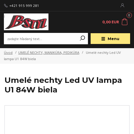
+421 915 999 281
0
0,00 EUR
Menu
Úvod
UMELÉ NECHTY, MANIKÚRA, PEDIKÚRA
Umelé nechty Led UV
lampa U1 84W biela
Umelé nechty Led UV lampa
U1 84W biela