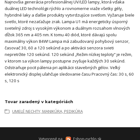
Najnovšia generácia profesionálnej UV/LED lampy, ktorá vďaka
duálnej LED technológii rýchlo a rovnomerne viaže všetky gély,
hybridné laky a ďalšie produkty vytvrdzujúce svetlom. Vyžaruje biele
svetlo, ktoré nezaťažuje zrak. Lampa U1 má energeticky úsporný
svetelný zdroj s vysokým výkonom a duálnym rozsahom vlnových
dĺžok 365 nm a 405 nm. K tomu 40 diód, ktoré dávajú spolu
maximálny výkon 84W! Lampa má zabudovaný pohybový senzor,
časovač 30, 60 a 120 sekúnd a po aktivácii senzora svieti
nepretržite 120 sekúnd. 120 sekúnd „Režim nízkej teploty“ je režim,
v ktorom sa výkon lampy postupne zvyšuje každých 30 sekúnd.
Odstraňuje pocit pálenia pri aplikácii stavebných gélov. Veľký
elektronický displej uľahčuje sledovanie času Pracovný čas: 30 s, 60
s, 120 s
Tovar zaradený v kategóriách
UMELÉ NECHTY, MANIKÚRA, PEDIKÚRA
Vytvorené na
Eshop-rychlo.sk