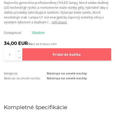
Najnovšia generácia profesionálnej UV/LED lampy, ktorá vďaka duálnej
LED technológii rýchlo a rovnomerne viaže všetky gély, hybridné laky a
ďalšie produkty vytvrdzujúce svetlom. Vyžaruje biele svetlo, ktoré
nezaťažuje zrak. Lampa U1 má energeticky úsporný svetelný zdroj s
vysokým výkonom a duálnym r...
celý popis
Dostupnosť
Skladom
34,00 EUR
/
ks
27,64 EUR
bez DPH
Pridať do košíka
Kategória:
Nástroje na umelé nechty
Nástroje na umelé nechty:
Nástroje na umelé nechty
Kompletné špecifikácie