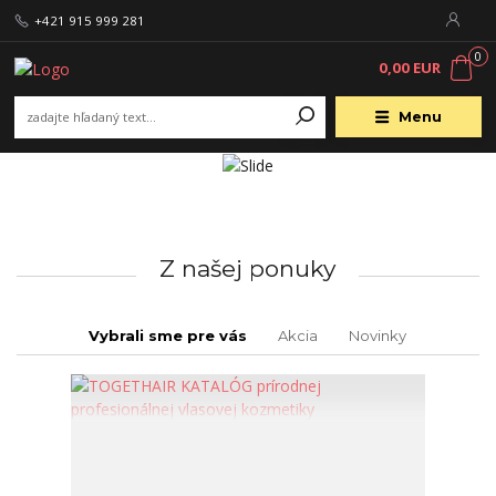
+421 915 999 281
0
0,00 EUR
Menu
Z našej ponuky
Vybrali sme pre vás
Akcia
Novinky