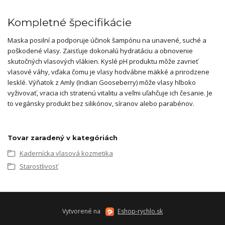
Kompletné špecifikácie
Maska posilní a podporuje účinok šampónu na unavené, suché a
poškodené vlasy. Zaisťuje dokonalú hydratáciu a obnovenie
skutočných vlasových vlákien. Kyslé pH produktu môže zavrieť
vlasové váhy, vďaka čomu je vlasy hodvábne mäkké a prirodzene
lesklé. Výňatok z Amly (Indian Gooseberry) môže vlasy hlboko
vyživovať, vracia ich stratenú vitalitu a veľmi uľahčuje ich česanie. Je
to vegánsky produkt bez silikónov, síranov alebo parabénov.
Tovar zaradený v kategóriách
Kadernícka vlasová kozmetika
Starostlivosť
Vytvorené na
Eshop-rychlo.sk