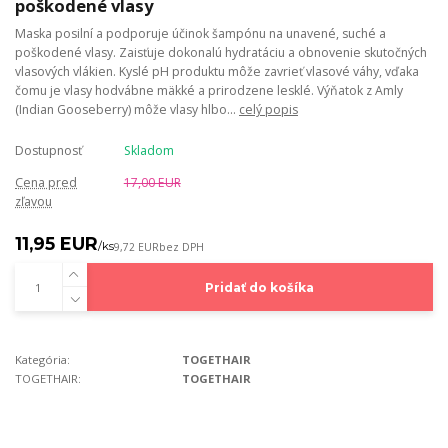
poškodené vlasy
Maska posilní a podporuje účinok šampónu na unavené, suché a
poškodené vlasy. Zaisťuje dokonalú hydratáciu a obnovenie skutočných
vlasových vlákien. Kyslé pH produktu môže zavrieť vlasové váhy, vďaka
čomu je vlasy hodvábne mäkké a prirodzene lesklé. Výňatok z Amly
(Indian Gooseberry) môže vlasy hlbo...
celý popis
Dostupnosť
Skladom
Cena pred
17,00 EUR
zľavou
11,95 EUR
/
ks
9,72 EUR
bez DPH
Pridať do košíka
Kategória:
TOGETHAIR
TOGETHAIR:
TOGETHAIR