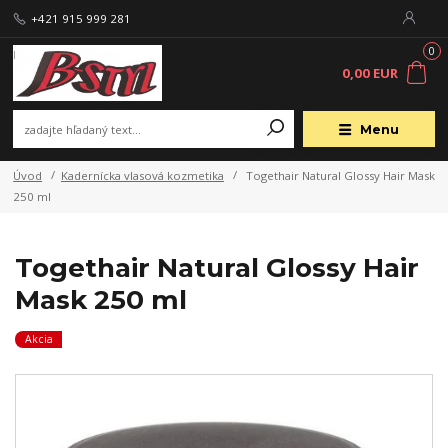
+421 915 999 281
0
0,00 EUR
Menu
Úvod
Kadernícka vlasová kozmetika
Togethair Natural Glossy Hair Mask
250 ml
Togethair Natural Glossy Hair
Mask 250 ml
Akcia