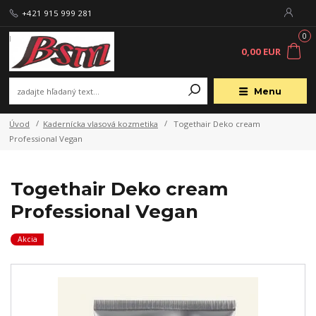
+421 915 999 281
0
0,00 EUR
Menu
Úvod
Kadernícka vlasová kozmetika
Togethair Deko cream
Professional Vegan
Togethair Deko cream
Professional Vegan
Akcia