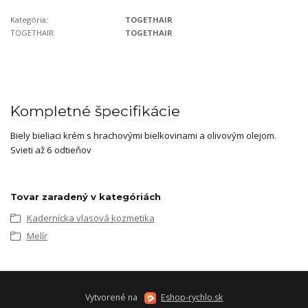
Kategória:
TOGETHAIR
TOGETHAIR:
TOGETHAIR
Kompletné špecifikácie
Biely bieliaci krém s hrachovými bielkovinami a olivovým olejom.
Svieti až 6 odtieňov
Tovar zaradený v kategóriách
Kadernícka vlasová kozmetika
Melír
Vytvorené na
Eshop-rychlo.sk