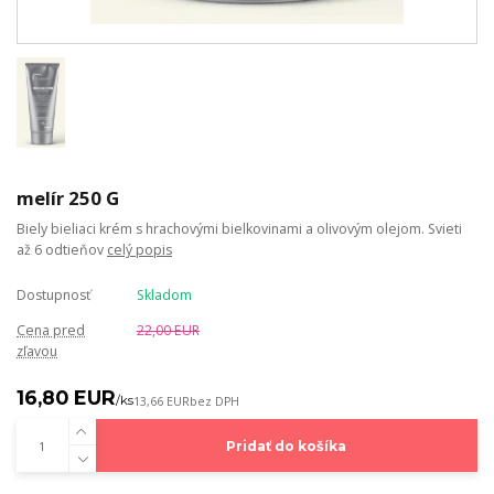
melír 250 G
Biely bieliaci krém s hrachovými bielkovinami a olivovým olejom. Svieti
až 6 odtieňov
celý popis
Dostupnosť
Skladom
Cena pred
22,00 EUR
zľavou
16,80 EUR
/
ks
13,66 EUR
bez DPH
Pridať do košíka