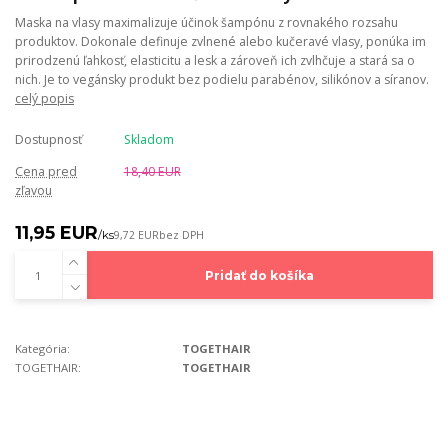
Maska na vlasy maximalizuje účinok šampónu z rovnakého rozsahu
produktov. Dokonale definuje zvlnené alebo kučeravé vlasy, ponúka im
prirodzenú ľahkosť, elasticitu a lesk a zároveň ich zvlhčuje a stará sa o
nich. Je to vegánsky produkt bez podielu parabénov, silikónov a síranov.
celý popis
Dostupnosť
Skladom
Cena pred
18,40 EUR
zľavou
11,95 EUR
/
ks
9,72 EUR
bez DPH
Pridať do košíka
Kategória:
TOGETHAIR
TOGETHAIR:
TOGETHAIR