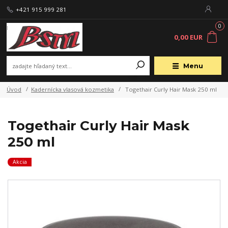
+421 915 999 281
0
0,00 EUR
Menu
Úvod
Kadernícka vlasová kozmetika
Togethair Curly Hair Mask 250 ml
Togethair Curly Hair Mask
250 ml
Akcia