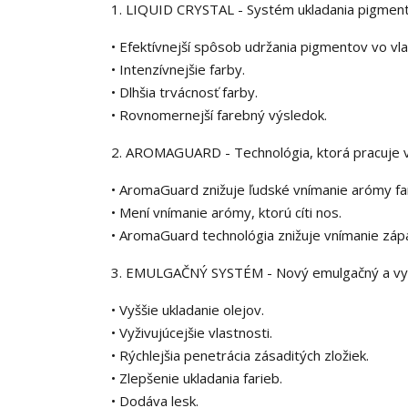
1. LIQUID CRYSTAL - Systém ukladania pigmen
• Efektívnejší spôsob udržania pigmentov vo vl
• Intenzívnejšie farby.
• Dlhšia trvácnosť farby.
• Rovnomernejší farebný výsledok.
2. AROMAGUARD - Technológia, ktorá pracuje v
• AromaGuard znižuje ľudské vnímanie arómy fa
• Mení vnímanie arómy, ktorú cíti nos.
• AromaGuard technológia znižuje vnímanie záp
3. EMULGAČNÝ SYSTÉM - Nový emulgačný a vyživ
• Vyššie ukladanie olejov.
• Vyživujúcejšie vlastnosti.
• Rýchlejšia penetrácia zásaditých zložiek.
• Zlepšenie ukladania farieb.
• Dodáva lesk.