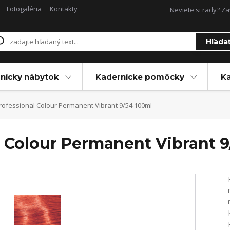
Fotogaléria
Kontakty
Neviete si rady? Za
Hľada
nícky nábytok
Kadernícke pomôcky
Ka
rofessional Colour Permanent Vibrant 9/54 100ml
l Colour Permanent Vibrant 