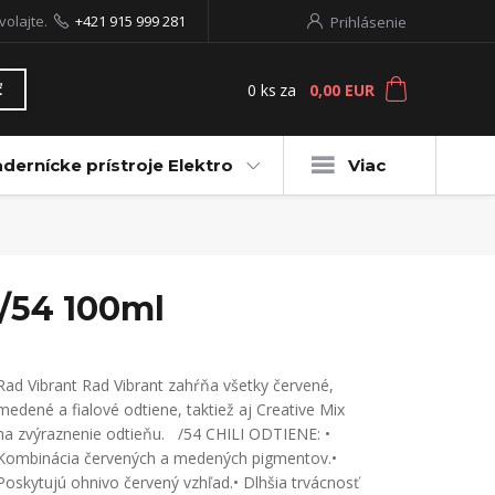
volajte.
+421 915 999 281
Prihlásenie
0
ks
za
0,00 EUR
ť
dernícke prístroje Elektro
Viac
9/54 100ml
Rad Vibrant Rad Vibrant zahŕňa všetky červené,
medené a fialové odtiene, taktiež aj Creative Mix
na zvýraznenie odtieňu. /54 CHILI ODTIENE: •
Kombinácia červených a medených pigmentov.•
Poskytujú ohnivo červený vzhľad.• Dlhšia trvácnosť