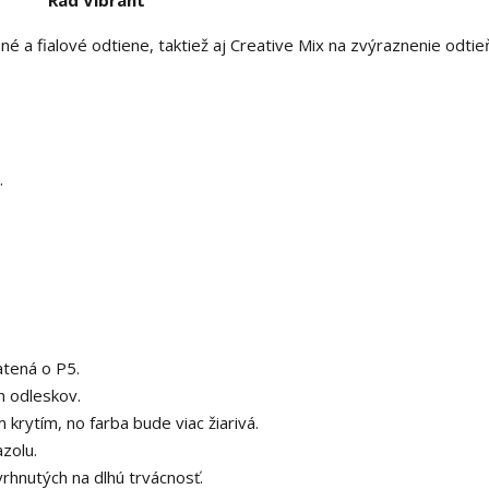
Rad Vibrant
 a fialové odtiene, taktiež aj Creative Mix na zvýraznenie odtie
.
atená o P5.
 odleskov.
krytím, no farba bude viac žiarivá.
zolu.
rhnutých na dlhú trvácnosť.