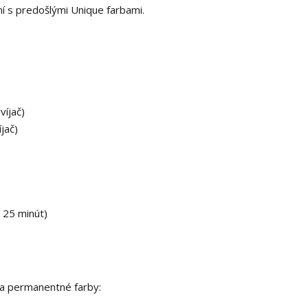
aní s predošlými Unique farbami.
víjač)
íjač)
- 25 minút)
ia permanentné farby: