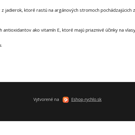
z jadierok, ktoré rastú na argánových stromoch pochádzajúcich 
ch antioxidantov ako vitamín E, ktoré majú priaznivé účinky na vlas
u.
Vytvorené na
Eshop-rychlo.sk