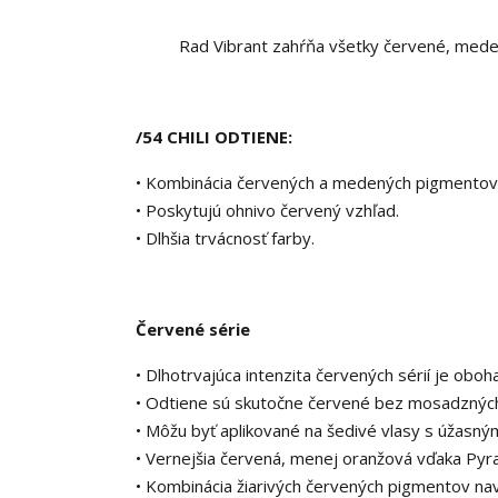
Rad Vibrant zahŕňa všetky červené, medené
/54 CHILI ODTIENE:
• Kombinácia červených a medených pigmentov
• Poskytujú ohnivo červený vzhľad.
• Dlhšia trvácnosť farby.
Červené série
• Dlhotrvajúca intenzita červených sérií je oboh
• Odtiene sú skutočne červené bez mosadzných
• Môžu byť aplikované na šedivé vlasy s úžasným 
• Vernejšia červená, menej oranžová vďaka Pyra
• Kombinácia žiarivých červených pigmentov nav