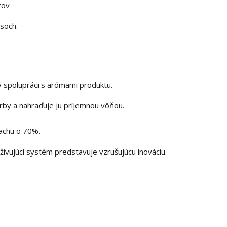
tov
asoch.
 spolupráci s arómami produktu.
rby a nahraďuje ju príjemnou vôňou.
achu o 70%.
ujúci systém predstavuje vzrušujúcu inováciu.