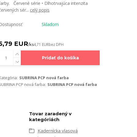
farby. Červené série • Dlhotrvajúca intenzita
červených sér...
celý popis
Dostupnosť
Skladom
5,79 EUR
/
ks
4,71 EUR
bez DPH
Pridať do košíka
Kategória:
SUBRINA PCP nová farba
SUBRINA PCP nová farba:
SUBRINA PCP nová farba
Tovar zaradený v
kategóriách
Kadernícka vlasová