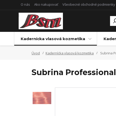
O nás
Ako nakupovať
Všeobecné obchodné podmienky
Kadernícka vlasová kozmetika
Kader
Úvod
Kadernícka vlasová kozmetika
Subrina P
Subrina Professiona