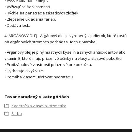
• Vyššie ukladanie olejov.
• Vyživujúcejšie vlastnosti.
• Rýchlejšia penetrácia zásaditých zložiek.
• Zlepšenie ukladania farieb.
• Dodáva lesk.
4. ARGÁNOVÝ OLEJ - Argánový olej je vyrobený z jadierok, ktoré rastú
na argánových stromoch pochádzajúcich z Maroka.
• Argánový olej je plný mastných kyselín a silných antioxidantov ako
vitamín E, ktoré majú priaznivé účinky na vlasy a vlasovú pokožku.
• Protizápalové vlastnosti priaznivé pre pokožku.
• Hydratuje a vyživuje.
• Pomáha vlasom udržovať hydratáciu.
Tovar zaradený v kategóriách
Kadernícka vlasová kozmetika
Farba