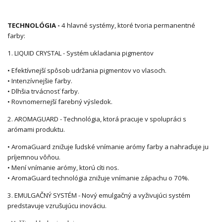
TECHNOLÓGIA -
4 hlavné systémy, ktoré tvoria permanentné
farby:
1. LIQUID CRYSTAL - Systém ukladania pigmentov
• Efektívnejší spôsob udržania pigmentov vo vlasoch.
• Intenzívnejšie farby.
• Dlhšia trvácnosť farby.
• Rovnomernejší farebný výsledok.
2. AROMAGUARD - Technológia, ktorá pracuje v spolupráci s
arómami produktu.
• AromaGuard znižuje ľudské vnímanie arómy farby a nahraďuje ju
príjemnou vôňou.
• Mení vnímanie arómy, ktorú cíti nos.
• AromaGuard technológia znižuje vnímanie zápachu o 70%.
3. EMULGAČNÝ SYSTÉM - Nový emulgačný a vyživujúci systém
predstavuje vzrušujúcu inováciu.