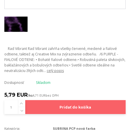
Rad Vibrant Rad Vibrant zahŕňa všetky červené, medené a fialové
odtiene, taktiež aj Creative Mix na zvýraznenie odtieňu. /6 PURPLE -
FIALOVÉ ODTIENE: • Bohaté fialové odtiene.• Robustná paleta slivkových,
baklažánových a bobulových odtieňov.• Svetlé odtiene ideálne na
neutralizáciu žltých odti...
celý popis
Dostupnosť
Skladom
5,79 EUR
/
ks
4,71 EUR
bez DPH
Pridať do košíka
Kategória:
SUBRINA PCP nová farba