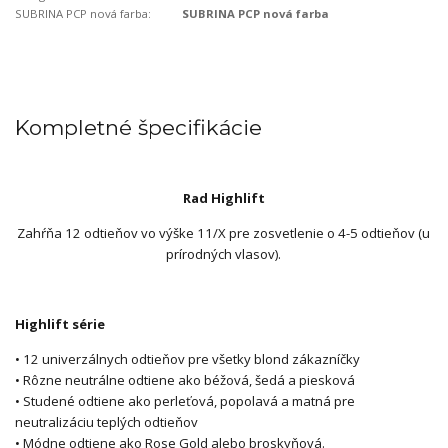
SUBRINA PCP nová farba:
SUBRINA PCP nová farba
Kompletné špecifikácie
Rad Highlift
Zahŕňa 12 odtieňov vo výške 11/X pre zosvetlenie o 4-5 odtieňov (u
prírodných vlasov).
Highlift série
• 12 univerzálnych odtieňov pre všetky blond zákazníčky
• Rôzne neutrálne odtiene ako béžová, šedá a piesková
• Studené odtiene ako perleťová, popolavá a matná pre
neutralizáciu teplých odtieňov
• Módne odtiene ako Rose Gold alebo broskyňová.