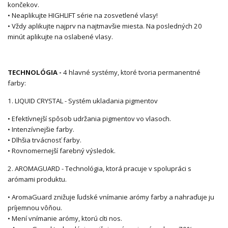
končekov.
• Neaplikujte HIGHLIFT série na zosvetlené vlasy!
• Vždy aplikujte najprv na najtmavšie miesta. Na posledných 20
minút aplikujte na oslabené vlasy.
TECHNOLÓGIA -
4 hlavné systémy, ktoré tvoria permanentné
farby:
1. LIQUID CRYSTAL - Systém ukladania pigmentov
• Efektívnejší spôsob udržania pigmentov vo vlasoch.
• Intenzívnejšie farby.
• Dlhšia trvácnosť farby.
• Rovnomernejší farebný výsledok.
2. AROMAGUARD - Technológia, ktorá pracuje v spolupráci s
arómami produktu.
• AromaGuard znižuje ľudské vnímanie arómy farby a nahraďuje ju
príjemnou vôňou.
• Mení vnímanie arómy, ktorú cíti nos.