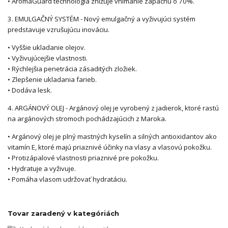
• AromaGuard technológia znižuje vnímanie zápachu o 70%.
3. EMULGAČNÝ SYSTÉM - Nový emulgačný a vyživujúci systém
predstavuje vzrušujúcu inováciu.
• Vyššie ukladanie olejov.
• Vyživujúcejšie vlastnosti.
• Rýchlejšia penetrácia zásaditých zložiek.
• Zlepšenie ukladania farieb.
• Dodáva lesk.
4. ARGÁNOVÝ OLEJ - Argánový olej je vyrobený z jadierok, ktoré rastú
na argánových stromoch pochádzajúcich z Maroka.
• Argánový olej je plný mastných kyselín a silných antioxidantov ako
vitamín E, ktoré majú priaznivé účinky na vlasy a vlasovú pokožku.
• Protizápalové vlastnosti priaznivé pre pokožku.
• Hydratuje a vyživuje.
• Pomáha vlasom udržovať hydratáciu.
Tovar zaradený v kategóriách