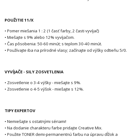
POUŽITIE 11/X
• Pomer miešania 1 : 2 (1 časť farby, 2 časti vyvíjač)
• Miešajte s 9% alebo 12% vyvíjačom.
• Čas pôsobenia: 50-60 minút; s teplom 30-40 minút.
• Používajte iba na prírodné vlasy; začínajte od výšky odtieňu 5/0.
VYVÍJAČE - SILY ZOSVETLENIA
• Zosvetlenie o 3-4 výšky - miešajte s 9%.
• Zosvetlenie o 4-5 výšok - miešajte s 12%.
TIPY EXPERTOV
• Nemiešajte s ostatnými sériami!
• Na dodanie charakteru farbe pridajte Creative Mix.
• Použite TONER demi-permanentnú farbu na úpravu dĺžok a