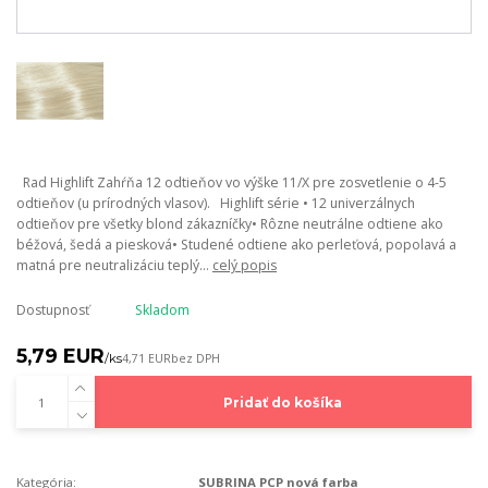
Rad Highlift Zahŕňa 12 odtieňov vo výške 11/X pre zosvetlenie o 4-5
odtieňov (u prírodných vlasov). Highlift série • 12 univerzálnych
odtieňov pre všetky blond zákazníčky• Rôzne neutrálne odtiene ako
béžová, šedá a piesková• Studené odtiene ako perleťová, popolavá a
matná pre neutralizáciu teplý...
celý popis
Dostupnosť
Skladom
5,79 EUR
/
ks
4,71 EUR
bez DPH
Pridať do košíka
Kategória:
SUBRINA PCP nová farba