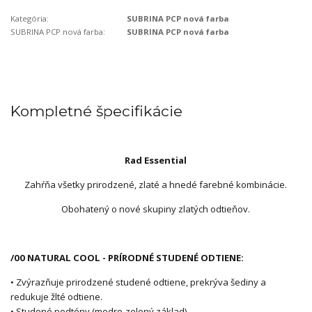
Kategória:
SUBRINA PCP nová farba
SUBRINA PCP nová farba:
SUBRINA PCP nová farba
Kompletné špecifikácie
Rad Essential
Zahŕňa všetky prirodzené, zlaté a hnedé farebné kombinácie.
Obohatený o nové skupiny zlatých odtieňov.
/00 NATURAL COOL - PRÍRODNÉ STUDENÉ ODTIENE:
• Zvýrazňuje prirodzené studené odtiene, prekrýva šediny a
redukuje žlté odtiene.
• Studené podtóny (modro-zelený základ).