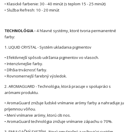
• Klasické farbenie: 30 - 40 minút (s teplom 15 - 25 minút)
• Služba Refresh: 10 - 20 minút
TECHNOLÓGIA -
4 hlavné systémy, ktoré tvoria permanentné
farby:
1. LIQUID CRYSTAL - Systém ukladania pigmentov
• Efektívnejší spôsob udržania pigmentov vo vlasoch.
• Intenzívnejšie farby.
• Dlhšia trvácnosť farby.
• Rovnomernejší farebný výsledok.
2. AROMAGUARD - Technológia, ktorá pracuje v spolupráci s
arómami produktu.
• AromaGuard znižuje ľudské vnímanie arómy farby a nahraďuje ju
príjemnou vôňou.
• Mení vnímanie arómy, ktorú cíti nos.
• AromaGuard technológia znižuje vnímanie zápachu o 70%.
3. EMULGAČNÝ SYSTÉM - Nový emulgačný a vyživujúci systém