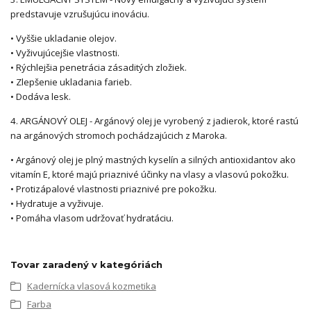
predstavuje vzrušujúcu inováciu.
• Vyššie ukladanie olejov.
• Vyživujúcejšie vlastnosti.
• Rýchlejšia penetrácia zásaditých zložiek.
• Zlepšenie ukladania farieb.
• Dodáva lesk.
4. ARGÁNOVÝ OLEJ - Argánový olej je vyrobený z jadierok, ktoré rastú
na argánových stromoch pochádzajúcich z Maroka.
• Argánový olej je plný mastných kyselín a silných antioxidantov ako
vitamín E, ktoré majú priaznivé účinky na vlasy a vlasovú pokožku.
• Protizápalové vlastnosti priaznivé pre pokožku.
• Hydratuje a vyživuje.
• Pomáha vlasom udržovať hydratáciu.
Tovar zaradený v kategóriách
Kadernícka vlasová kozmetika
Farba