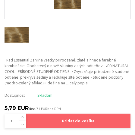
Rad Essential Zahŕňa všetky prirodzené, zlaté a hnedé farebné
kombinácie. Obohatený o nové skupiny zlatých odtieňov. /00 NATURAL
COOL - PRÍRODNÉ STUDENÉ ODTIENE: • Zvýrazňuje prirodzené studené
odtiene, prekrýva šediny a redukuje žlté odtiene.• Studené podtóny
(modro-zelený základ).• Ideálne na ...
celý popis
Dostupnosť
Skladom
5,79 EUR
/
ks
4,71 EUR
bez DPH
Pridať do košíka