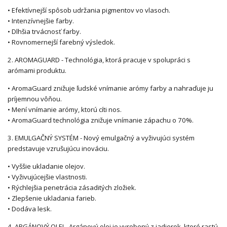
• Efektívnejší spôsob udržania pigmentov vo vlasoch.
• Intenzívnejšie farby.
• Dlhšia trvácnosť farby.
• Rovnomernejší farebný výsledok.
2. AROMAGUARD - Technológia, ktorá pracuje v spolupráci s
arómami produktu.
• AromaGuard znižuje ľudské vnímanie arómy farby a nahraďuje ju
príjemnou vôňou.
• Mení vnímanie arómy, ktorú cíti nos.
• AromaGuard technológia znižuje vnímanie zápachu o 70%.
3. EMULGAČNÝ SYSTÉM - Nový emulgačný a vyživujúci systém
predstavuje vzrušujúcu inováciu.
• Vyššie ukladanie olejov.
• Vyživujúcejšie vlastnosti.
• Rýchlejšia penetrácia zásaditých zložiek.
• Zlepšenie ukladania farieb.
• Dodáva lesk.
4. ARGÁNOVÝ OLEJ - Argánový olej je vyrobený z jadierok, ktoré rastú