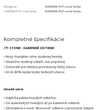
Kategória:
SUBRINA PCP nová farba
SUBRINA PCP nová farba:
SUBRINA PCP nová farba
Kompletné špecifikácie
/71 STONE - KAMENNÉ ODTIENE:
• Nový charakter série studenej hnedej.
• Skutočne studený odtieň, viac popolavý.
• Dokonalé pre imitáciu prirodzenej farby vlasov.
• Až do 80% lepšie krytie šedivých vlasov.
Hnedé série
• Najširšia paleta hnedých odtieňov.
• Od autentických hnedých až po kamenné odtiene.
• Obohatená o nové “škoricové” odtiene zvýraznené zlatými