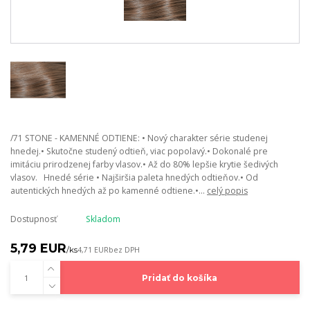
/71 STONE - KAMENNÉ ODTIENE: • Nový charakter série studenej
hnedej.• Skutočne studený odtieň, viac popolavý.• Dokonalé pre
imitáciu prirodzenej farby vlasov.• Až do 80% lepšie krytie šedivých
vlasov. Hnedé série • Najširšia paleta hnedých odtieňov.• Od
autentických hnedých až po kamenné odtiene.•...
celý popis
Dostupnosť
Skladom
5,79 EUR
/
ks
4,71 EUR
bez DPH
Pridať do košíka