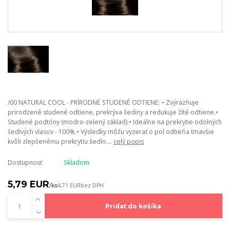
/00 NATURAL COOL - PRÍRODNÉ STUDENÉ ODTIENE: • Zvýrazňuje
prirodzené studené odtiene, prekrýva šediny a redukuje žlté odtiene.•
Studené podtóny (modro-zelený základ).• Ideálne na prekrytie odolných
šedivých vlasov - 100%.• Výsledky môžu vyzerať o pol odtieňa tmavšie
kvôli zlepšenému prekrytiu šedín....
celý popis
Dostupnosť
Skladom
5,79 EUR
/
ks
4,71 EUR
bez DPH
Pridať do košíka