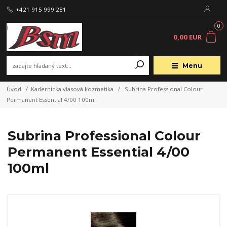
+421 915 999 281
0
0,00 EUR
Menu
Úvod
Kadernícka vlasová kozmetika
Subrina Professional Colour
Permanent Essential 4/00 100ml
Subrina Professional Colour
Permanent Essential 4/00
100ml