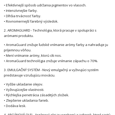
• Efektívnejší spôsob udržania pigmentov vo vlasoch.
• Intenzívnejšie farby.
• Dlhšia trvácnosť farby.
• Rovnomernejší farebný výsledok.
2. AROMAGUARD - Technológia, ktorá pracuje v spolupráci s
arómami produktu.
• AromaGuard znižuje ľudské vnímanie arómy farby a nahraďuje ju
príjemnou vôňou.
• Mení vnímanie arómy, ktorú cíti nos.
• AromaGuard technológia znižuje vnímanie zápachu o 70%.
3. EMULGAČNÝ SYSTÉM - Nový emulgačný a vyživujúci systém
predstavuje vzrušujúcu inováciu.
• Vyššie ukladanie olejov.
• Vyživujúcejšie vlastnosti.
• Rýchlejšia penetrácia zásaditých zložiek.
• Zlepšenie ukladania farieb.
• Dodáva lesk.
4. ARGÁNOVÝ OLEJ - Argánový olej je vyrobený z jadierok, ktoré rastú