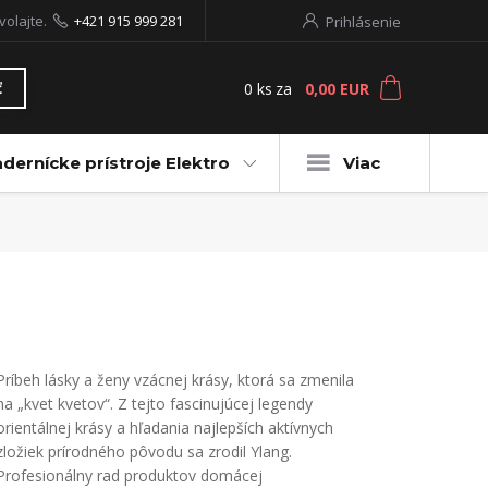
volajte.
+421 915 999 281
Prihlásenie
0
ks
za
0,00 EUR
ť
dernícke prístroje Elektro
Viac
Príbeh lásky a ženy vzácnej krásy, ktorá sa zmenila
na „kvet kvetov“. Z tejto fascinujúcej legendy
orientálnej krásy a hľadania najlepších aktívnych
zložiek prírodného pôvodu sa zrodil Ylang.
Profesionálny rad produktov domácej