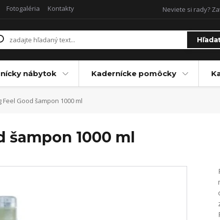
Fotogaléria
Kontakty
Neviete si rady? Za
Hľada
nícky nábytok
Kadernícke pomôcky
Ka
ng Feel Good šampon 1000 ml
od šampon 1000 ml