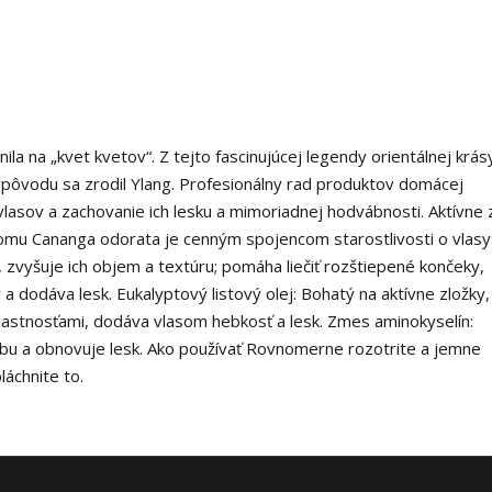
ila na „kvet kvetov“. Z tejto fascinujúcej legendy orientálnej krás
o pôvodu sa zrodil Ylang. Profesionálny rad produktov domácej
 vlasov a zachovanie ich lesku a mimoriadnej hodvábnosti. Aktívne 
romu Cananga odorata je cenným spojencom starostlivosti o vlasy
, zvyšuje ich objem a textúru; pomáha liečiť rozštiepené končeky,
a dodáva lesk. Eukalyptový listový olej: Bohatý na aktívne zložky,
vlastnosťami, dodáva vlasom hebkosť a lesk. Zmes aminokyselín:
farbu a obnovuje lesk. Ako používať Rovnomerne rozotrite a jemne
láchnite to.