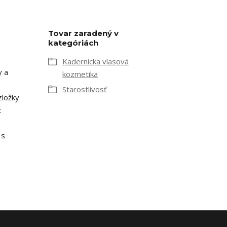
Tovar zaradený v
kategóriách
Kadernícka vlasová
y a
kozmetika
Starostlivosť
zložky
:
 s