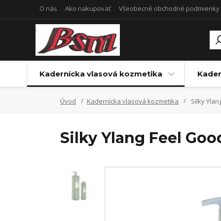
O nás
Ako nakupovať
Všeobecné obchodné podmienky
Kadernícka vlasová kozmetika
Kader
Úvod
Kadernícka vlasová kozmetika
Silky Yla
Silky Ylang Feel Go