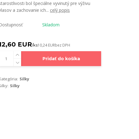
starostlivosti bol špeciálne vyvinutý pre výživu
vlasov a zachovanie ich...
celý popis
Dostupnosť
Skladom
12,60 EUR
/
ks
10,24 EUR
bez DPH
Pridať do košíka
Kategória:
Silky
Silky:
Silky