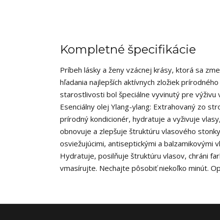
Kompletné špecifikácie
Príbeh lásky a ženy vzácnej krásy, ktorá sa zmen
hľadania najlepších aktívnych zložiek prírodnéh
starostlivosti bol špeciálne vyvinutý pre výživu
Esenciálny olej Ylang-ylang: Extrahovaný zo st
prírodný kondicionér, hydratuje a vyživuje vlasy
obnovuje a zlepšuje štruktúru vlasového stonky 
osviežujúcimi, antiseptickými a balzamikovými 
Hydratuje, posilňuje štruktúru vlasov, chráni 
vmasírujte. Nechajte pôsobiť niekoľko minút. Op