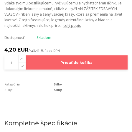
Vďaka svojmu posilňujúcemu, vyživujúcemu a hydratačnému účinku je
dokonalým liekom na matné, citlivé vlasy.YLAN ZÁŽITEK ZDRAVÝCH
VLASOV Príbeh lásky a ženy vzácnej krásy, ktorá sa premenila na „kvet
kvetov“. Z tejto fascinujúcej legendy orientálnej krásy a hľadania
najlepších aktívnych zložiek príro...
celý popis
Dostupnosť
Skladom
4,20 EUR
/
ks
3,41 EUR
bez DPH
Pridať do košíka
Kategória:
Silky
Silky:
Silky
Kompletné špecifikácie