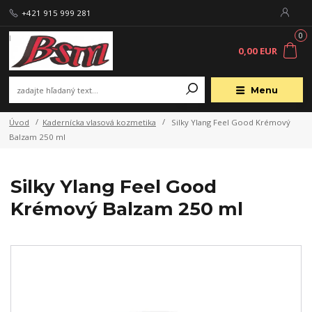
+421 915 999 281
0
0,00 EUR
Menu
Úvod
Kadernícka vlasová kozmetika
Silky Ylang Feel Good Krémový
Balzam 250 ml
Silky Ylang Feel Good
Krémový Balzam 250 ml