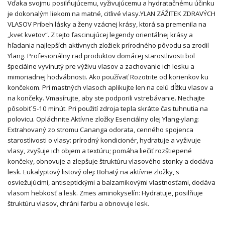
Vďaka svojmu posilňujúcemu, vyživujúcemu a hydratačnému účinku
je dokonalým liekom na matné, citlivé vlasy.YLAN ZÁŽITEK ZDRAVÝCH
VLASOV Príbeh lásky a ženy vzácnej krásy, ktorá sa premenila na
„kvet kvetov“. Z tejto fascinujúcej legendy orientálnej krásy a
hľadania najlepších aktívnych zložiek prírodného pôvodu sa zrodil
Ylang. Profesionálny rad produktov domácej starostlivosti bol
špeciálne vyvinutý pre výživu vlasov a zachovanie ich lesku a
mimoriadnej hodvábnosti. Ako používať Rozotrite od korienkov ku
končekom. Pri mastných vlasoch aplikujte len na celú dĺžku vlasov a
na končeky. Vmasírujte, aby ste podporili vstrebávanie. Nechajte
pôsobiť 5-10 minút. Pri použití zdroja tepla skrátte čas tuhnutia na
polovicu. Opláchnite.Aktívne zložky Esenciálny olej Ylang-ylang:
Extrahovaný zo stromu Cananga odorata, cenného spojenca
starostlivosti o vlasy: prírodný kondicionér, hydratuje a vyživuje
vlasy, zvyšuje ich objem a textúru; pomáha liečiť rozštiepené
končeky, obnovuje a zlepšuje štruktúru vlasového stonky a dodáva
lesk. Eukalyptový listový olej: Bohatý na aktívne zložky, s
osviežujúcimi, antiseptickými a balzamikovými vlastnosťami, dodáva
vlasom hebkosť a lesk. Zmes aminokyselín: Hydratuje, posilňuje
štruktúru vlasov, chráni farbu a obnovuje lesk.