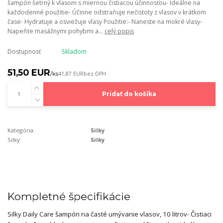
šampón šetrný k vlasom s miernou čistiacou účinnosťou- Ideálne na
každodenné použitie- Účinne odstraňuje nečistoty z vlasov v krátkom
čase- Hydratuje a osviežuje vlasy Použitie:- Naneste na mokré vlasy-
Napeňte masážnymi pohybmi a...
celý popis
Dostupnosť
Skladom
51,50 EUR
/
ks
41,87 EUR
bez DPH
Pridať do košíka
Kategória:
Silky
Silky:
Silky
Kompletné špecifikácie
Silky Daily Care šampón na časté umývanie vlasov, 10 litrov- Čistiaci