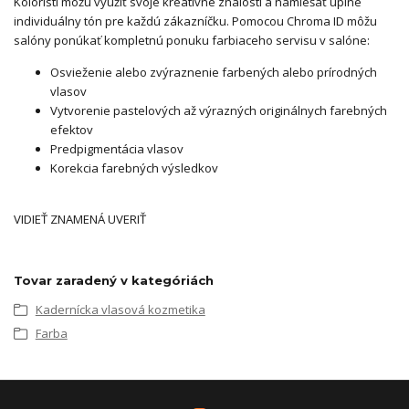
Koloristi môžu využiť svoje kreatívne znalosti a namiešať úplne
individuálny tón pre každú zákazníčku. Pomocou Chroma ID môžu
salóny ponúkať kompletnú ponuku farbiaceho servisu v salóne:
Osvieženie alebo zvýraznenie farbených alebo prírodných
vlasov
Vytvorenie pastelových až výrazných originálnych farebných
efektov
Predpigmentácia vlasov
Korekcia farebných výsledkov
VIDIEŤ ZNAMENÁ UVERIŤ
Tovar zaradený v kategóriách
Kadernícka vlasová kozmetika
Farba