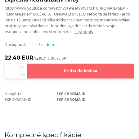
https://www.youtube.com/watch?v=9hreWWCTNFk CHROMA ID SEMI-
PERMANENTNÝ MIEŠACÍ A TÓNOVACÍ SYSTÉM Nebojte sa farieb - je to
len na 15 umytí Dnešné zákazníčky chcú mať možnosť meniť svoj vzhľad
prakticky bez záväzkov a slobodne vyjadriť každý odtieň svojej
osobnosti bez toho, aby si pritom po...
celý popis
Dostupnosť
Skladom
22,40 EUR
/
ks
18,21 EUR
bez DPH
Pridať do košíka
Kategória:
SKP CHROMA ID
SKP CHROMA ID:
SKP CHROMA ID
Kompletné špecifikácie