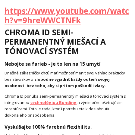
https://www.youtube.com/watc
h?v=9hreWWCTNFk
CHROMA ID SEMI-
PERMANENTNÝ MIEŠACÍ A
TÓNOVACÍ SYSTÉM
Nebojte sa farieb - je to len na 15 umytí
Dnešné zákazníčky chcú mať možnosť meniť svoj vzhľad prakticky
bez záväzkov a
slobodne vyjadriť každý odtieň svojej
osobnosti bez toho, aby si pritom poškodili vlasy.
Chroma ID ponúka semi-permanentný miešací a tónovací systém s
integrovanou
technológiou Bonding
a výnimočne ošetrujúcimi
receptúrami. Toto je rada, ktorú potrebujete k dosiahnutiu
dokonalého prispôsobenia.
Vyskúšajte 100% farebnú flexibilitu.