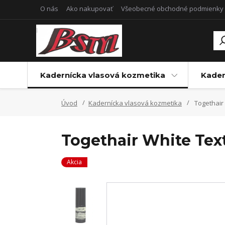
O nás
Ako nakupovať
Všeobecné obchodné podmienky
Kadernícka vlasová kozmetika
Kader
Úvod
Kadernícka vlasová kozmetika
Togethair 
Togethair White Tex
Akcia