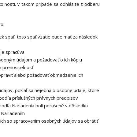
kojnosti. V takom prípade sa odhlásite z odberu
o:
k späť, toto späť vzatie bude mať za následok
je spracúva
osobným údajom a požadovať o ich kópiu
 prenositeľnosť
opraviť alebo požadovať obmedzenie ich
dajov, pokiaľ sa nejedná o osobné údaje, ktoré
podľa príslušných právnych predpisov
podľa Nariadenia boli porušené v dôsledku
o Nariadením
cich so spracovaním osobných údajov sa obrátiť