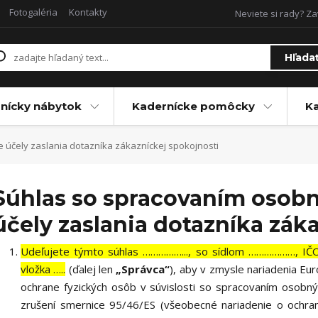
Fotogaléria
Kontakty
Neviete si rady? Za
Hľada
nícky nábytok
Kadernícke pomôcky
Ka
účely zaslania dotazníka zákazníckej spokojnosti
Súhlas so spracovaním osobn
účely zaslania dotazníka zák
Udeľujete týmto súhlas ……………..., so sídlom ………………, I
vložka …..
(ďalej len
„Správca“
), aby v zmysle nariadenia E
ochrane fyzických osôb v súvislosti so spracovaním osobn
zrušení smernice 95/46/ES (všeobecné nariadenie o ochra