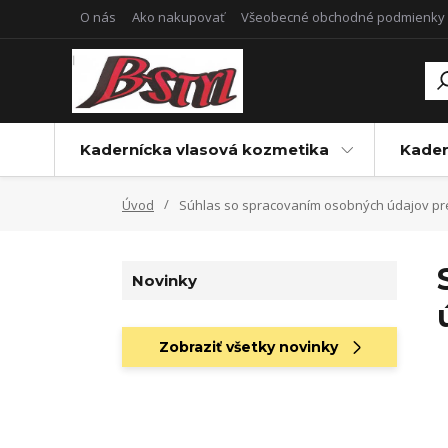
O nás
Ako nakupovať
Všeobecné obchodné podmienky
Kadernícka vlasová kozmetika
Kader
Úvod
Súhlas so spracovaním osobných údajov pre 
Novinky
Zobraziť všetky novinky