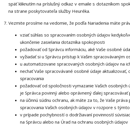
späť kliknutím na príslušný odkaz v emaile s dotazníkom spo
na strane poskytovateľa služby Heuréka.
Vezmite prosíme na vedomie, že podľa Nariadenia máte práv
vziať súhlas so spracovaním osobných údajov kedykoľve
ukončenie zasielania dotazníka spokojnosti
požadovať od Správcu informáciu, aké Vaše osobné úda
vyžiadať si u Správcu prístup k Vašim spracovávaným 
u automatizovane spracovaných osobných údajov na ich
nechať Vaše spracovávané osobné údaje aktualizovať, 
spracovania
požadovať od spoločnosti vymazanie Vašich osobných ú
je Správca povinný alebo oprávnený ďalej spracovávať 
na účinnú súdnu ochranu, ak máte za to, že Vaše práva 
spracovania Vašich osobných údajov v rozpore s týmt
v prípade pochybností o dodržiavaní povinností súvisia
na Správcu alebo na Úrad na ochranu osobných údajov