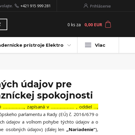
volajte.
+421 915 999 281
Prihlásenie
0
ks
za
0,00 EUR
ť
dernícke prístroje Elektro
Viac
ých údajov pre
azníckej spokojnosti
ČO ………………., zapísaná v ………………… , oddiel …,
urópskeho parlamentu a Rady (EÚ) č. 2016/679 o
ých údajov a voľnom pohybe týchto údajov a o
ne osobných údajov) (ďalej len
„Nariadenie“
),