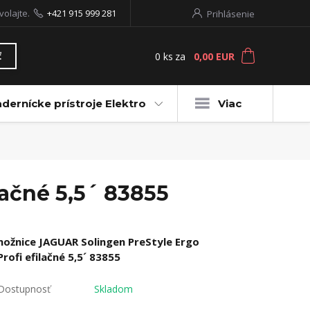
volajte.
+421 915 999 281
Prihlásenie
0
ks
za
0,00 EUR
ť
dernícke prístroje Elektro
Viac
lačné 5,5´ 83855
nožnice JAGUAR Solingen PreStyle Ergo
Profi efilačné 5,5´ 83855
Dostupnosť
Skladom