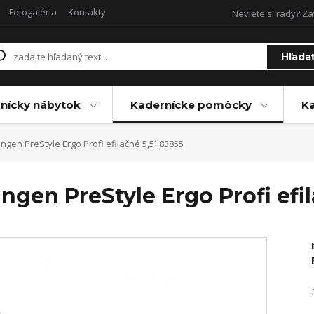
Fotogaléria
Kontakty
Neviete si rady? Za
Hľada
nícky nábytok
Kadernícke pomôcky
Ka
gen PreStyle Ergo Profi efilačné 5,5´ 83855
gen PreStyle Ergo Profi efi