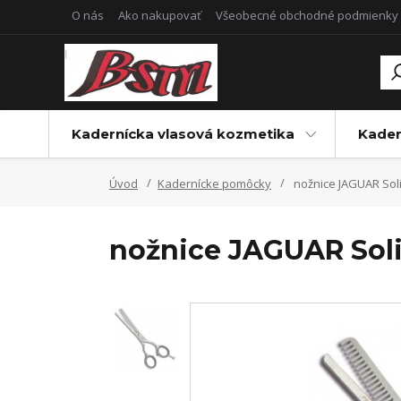
O nás
Ako nakupovať
Všeobecné obchodné podmienky
Kadernícka vlasová kozmetika
Kader
Úvod
Kadernícke pomôcky
nožnice JAGUAR Solin
nožnice JAGUAR Solin