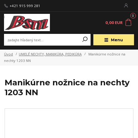
+421 915 999 281
0
0,00 EUR
Menu
Úvod
UMELÉ NECHTY, MANIKÚRA, PEDIKÚRA
Manikúrne nožnice na
nechty 1203 NN
Manikúrne nožnice na nechty
1203 NN