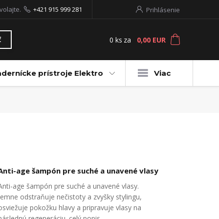
volajte.
+421 915 999 281
Prihlásenie
0
ks
za
0,00 EUR
ť
dernícke prístroje Elektro
Viac
Anti-age šampón pre suché a unavené vlasy
Anti-age šampón pre suché a unavené vlasy.
Jemne odstraňuje nečistoty a zvyšky stylingu,
osviežuje pokožku hlavy a pripravuje vlasy na
následnú regeneráciu.
celý popis