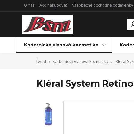
O nás
Ako nakupovať
Všeobecné obchodné podmienky
Kadernícka vlasová kozmetika
Kader
Úvod
Kadernícka vlasová kozmetika
Kléral Sys
Kléral System Retino