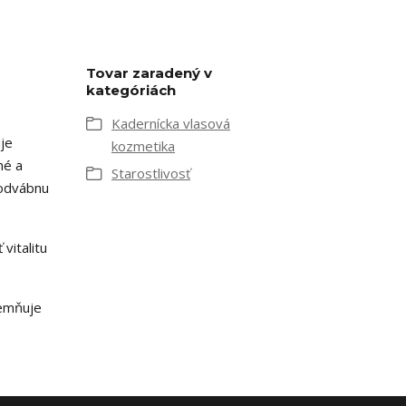
Tovar zaradený v
kategóriách
Kadernícka vlasová
uje
kozmetika
né a
Starostlivosť
 hodvábnu
vitalitu
jemňuje