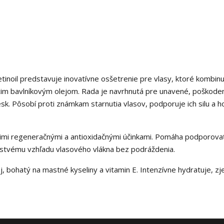
tinoil predstavuje inovatívne osšetrenie pre vlasy, ktoré kombin
ujúcim bavlníkovým olejom. Rada je navrhnutá pre unavené, poškode
 lesk. Pôsobí proti známkam starnutia vlasov, podporuje ich silu a
ojimi regeneračnými a antioxidačnými účinkami. Pomáha podporovať 
adistvému vzhľadu vlasového vlákna bez podráždenia.
olej, bohatý na mastné kyseliny a vitamin E. Intenzívne hydratuje, z