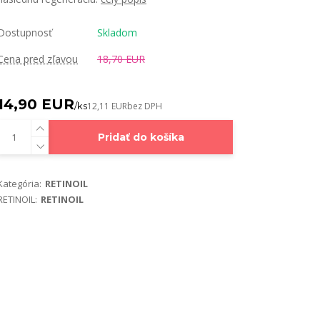
Dostupnosť
Skladom
Cena pred zľavou
18,70 EUR
14,90 EUR
/
ks
12,11 EUR
bez DPH
Pridať do košíka
Kategória:
RETINOIL
RETINOIL:
RETINOIL