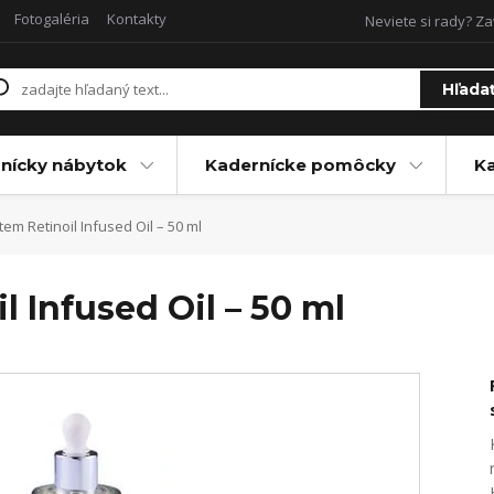
Fotogaléria
Kontakty
Neviete si rady? Za
Hľada
nícky nábytok
Kadernícke pomôcky
Ka
tem Retinoil Infused Oil – 50 ml
l Infused Oil – 50 ml