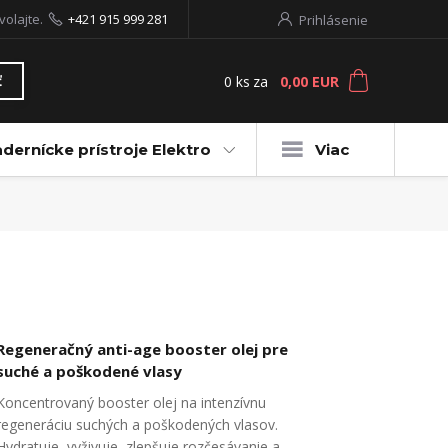
volajte.
+421 915 999 281
Prihlásenie
0
ks
za
0,00 EUR
ť
dernícke prístroje Elektro
Viac
Regeneračný anti-age booster olej pre
suché a poškodené vlasy
Koncentrovaný booster olej na intenzívnu
regeneráciu suchých a poškodených vlasov.
Hydratuje, vyživuje, zlepšuje rozčesávanie a