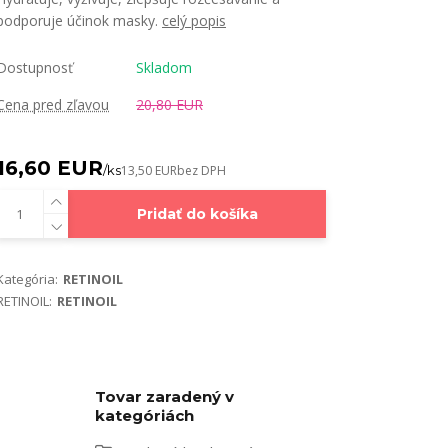
podporuje účinok masky.
celý popis
Dostupnosť
Skladom
Cena pred zľavou
20,80 EUR
16,60 EUR
/
ks
13,50 EUR
bez DPH
Pridať do košíka
Kategória:
RETINOIL
RETINOIL:
RETINOIL
Tovar zaradený v
kategóriách