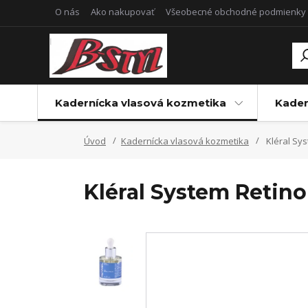
O nás
Ako nakupovať
Všeobecné obchodné podmienky
Kadernícka vlasová kozmetika
Kader
Úvod
Kadernícka vlasová kozmetika
Kléral Sys
Kléral System Retinoi