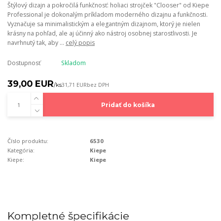
Štýlový dizajn a pokročilá funkčnosť: holiaci strojček "Clooser" od Kiepe
Professional je dokonalým príkladom moderného dizajnu a funkčnosti.
Vyznačuje sa minimalistickým a elegantným dizajnom, ktorý je nielen
krásny na pohľad, ale aj účinný ako nástroj osobnej starostlivosti. Je
navrhnutý tak, aby ...
celý popis
Dostupnosť
Skladom
39,00 EUR
/
ks
31,71 EUR
bez DPH
Pridať do košíka
Číslo produktu:
6530
Kategória:
Kiepe
Kiepe:
Kiepe
Kompletné špecifikácie