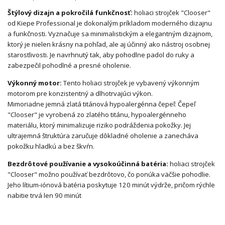
Štýlový dizajn a pokročilá funkčnosť:
holiaci strojček "Clooser"
od Kiepe Professional je dokonalým príkladom moderného dizajnu
a funkčnosti. Vyznačuje sa minimalistickým a elegantným dizajnom,
ktorý je nielen krásny na pohľad, ale aj účinný ako nástroj osobnej
starostlivosti. Je navrhnutý tak, aby pohodlne padol do ruky a
zabezpečil pohodlné a presné oholenie.
Výkonný motor:
Tento holiaci strojček je vybavený výkonným
motorom pre konzistentný a dlhotrvajúci výkon.
Mimoriadne jemná zlatá titánová hypoalergénna čepeľ: Čepeľ
"Clooser" je vyrobená zo zlatého titánu, hypoalergénneho
materiálu, ktorý minimalizuje riziko podráždenia pokožky. Jej
ultrajemná štruktúra zaručuje dôkladné oholenie a zanecháva
pokožku hladkú a bez škvŕn.
Bezdrôtové používanie a vysokoúčinná batéria:
holiaci strojček
"Clooser" možno používať bezdrôtovo, čo ponúka väčšie pohodlie.
Jeho lítium-iónová batéria poskytuje 120 minút výdrže, pričom rýchle
nabitie trvá len 90 minút