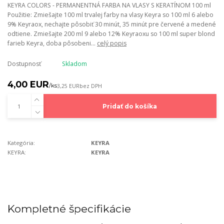
KEYRA COLORS - PERMANENTNÁ FARBA NA VLASY S KERATÍNOM 100 ml
Použitie: Zmiešajte 100 ml trvalej farby na vlasy Keyra so 100 ml 6 alebo
9% Keyraox, nechajte pôsobiť 30 minút, 35 minút pre červené a medené
odtiene. Zmiešajte 200 ml 9 alebo 12% Keyraoxu so 100 ml super blond
farieb Keyra, doba pôsobeni...
celý popis
Dostupnosť
Skladom
4,00 EUR
/
ks
3,25 EUR
bez DPH
Pridať do košíka
Kategória:
KEYRA
KEYRA:
KEYRA
Kompletné špecifikácie