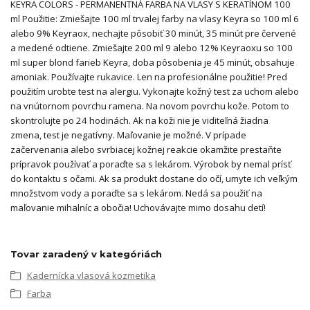
KEYRA COLORS - PERMANENTNÁ FARBA NA VLASY S KERATÍNOM 100
ml Použitie: Zmiešajte 100 ml trvalej farby na vlasy Keyra so 100 ml 6
alebo 9% Keyraox, nechajte pôsobiť 30 minút, 35 minút pre červené
a medené odtiene. Zmiešajte 200 ml 9 alebo 12% Keyraoxu so 100
ml super blond farieb Keyra, doba pôsobenia je 45 minút, obsahuje
amoniak. Používajte rukavice. Len na profesionálne použitie! Pred
použitím urobte test na alergiu. Vykonajte kožný test za uchom alebo
na vnútornom povrchu ramena. Na novom povrchu kože. Potom to
skontrolujte po 24 hodinách. Ak na koži nie je viditeľná žiadna
zmena, test je negatívny. Maľovanie je možné. V prípade
začervenania alebo svrbiacej kožnej reakcie okamžite prestaňte
prípravok používať a poraďte sa s lekárom. Výrobok by nemal prísť
do kontaktu s očami. Ak sa produkt dostane do očí, umyte ich veľkým
množstvom vody a poraďte sa s lekárom. Nedá sa použiť na
maľovanie mihalníc a obočia! Uchovávajte mimo dosahu detí!
Tovar zaradený v kategóriách
Kadernícka vlasová kozmetika
Farba