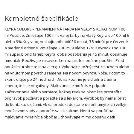
Kompletné špecifikácie
KEYRA COLORS - PERMANENTNÁ FARBA NA VLASY S KERATÍNOM 100
ml Použitie: Zmiešajte 100 ml trvalej farby na vlasy Keyra so 100 ml 6
alebo 9% Keyraox, nechajte pôsobiť 30 minút, 35 minút pre červené
a medené odtiene. Zmiešajte 200 ml 9 alebo 12% Keyraoxu so 100
ml super blond farieb Keyra, doba pôsobenia je 45 minút, obsahuje
amoniak. Používajte rukavice. Len na profesionálne použitie! Pred
použitím urobte test na alergiu. Vykonajte kožný test za uchom alebo
na vnútornom povrchu ramena. Na novom povrchu kože. Potom to
skontrolujte po 24 hodinách. Ak na koži nie je viditeľná žiadna
zmena, test je negatívny. Maľovanie je možné. V prípade
začervenania alebo svrbiacej kožnej reakcie okamžite prestaňte
prípravok používať a poraďte sa s lekárom. Výrobok by nemal prísť
do kontaktu s očami. Ak sa produkt dostane do očí, umyte ich veľkým
množstvom vody a poraďte sa s lekárom. Nedá sa použiť na
maľovanie mihalníc a obočia! Uchovávajte mimo dosahu detí!