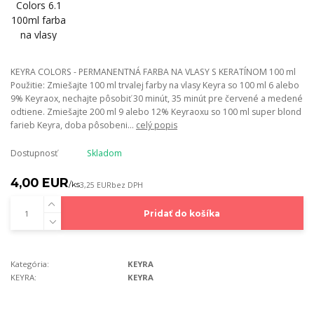
KEYRA COLORS - PERMANENTNÁ FARBA NA VLASY S KERATÍNOM 100 ml
Použitie: Zmiešajte 100 ml trvalej farby na vlasy Keyra so 100 ml 6 alebo
9% Keyraox, nechajte pôsobiť 30 minút, 35 minút pre červené a medené
odtiene. Zmiešajte 200 ml 9 alebo 12% Keyraoxu so 100 ml super blond
farieb Keyra, doba pôsobeni...
celý popis
Dostupnosť
Skladom
4,00 EUR
/
ks
3,25 EUR
bez DPH
Pridať do košíka
Kategória:
KEYRA
KEYRA:
KEYRA