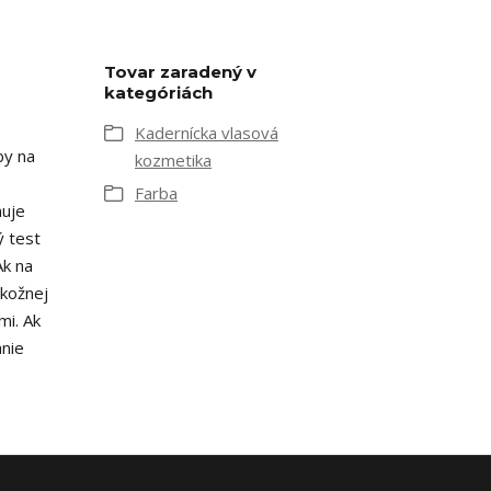
Tovar zaradený v
kategóriách
Kadernícka vlasová
by na
kozmetika
Farba
huje
ý test
Ak na
 kožnej
mi. Ak
anie