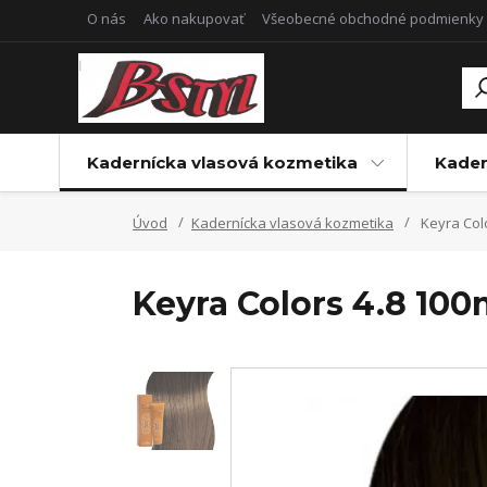
O nás
Ako nakupovať
Všeobecné obchodné podmienky
Kadernícka vlasová kozmetika
Kader
Úvod
Kadernícka vlasová kozmetika
Keyra Colo
Keyra Colors 4.8 100