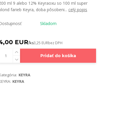
200 ml 9 alebo 12% Keyraoxu so 100 ml super
blond farieb Keyra, doba pôsobeni...
celý popis
Dostupnosť
Skladom
4,00 EUR
/
ks
3,25 EUR
bez DPH
Pridať do košíka
Kategória:
KEYRA
KEYRA:
KEYRA