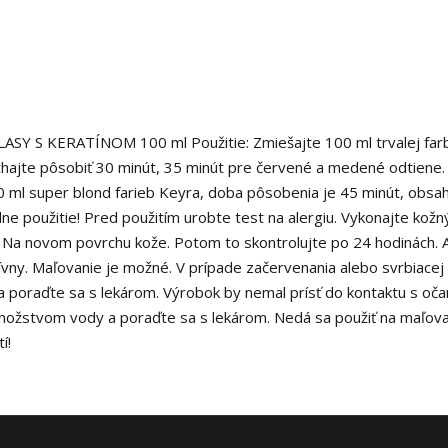
S KERATÍNOM 100 ml Použitie: Zmiešajte 100 ml trvalej far
hajte pôsobiť 30 minút, 35 minút pre červené a medené odtiene.
 ml super blond farieb Keyra, doba pôsobenia je 45 minút, obsa
lne použitie! Pred použitím urobte test na alergiu. Vykonajte kožn
Na novom povrchu kože. Potom to skontrolujte po 24 hodinách. 
atívny. Maľovanie je možné. V prípade začervenania alebo svrbiacej
a poraďte sa s lekárom. Výrobok by nemal prísť do kontaktu s oča
nožstvom vody a poraďte sa s lekárom. Nedá sa použiť na maľov
í!