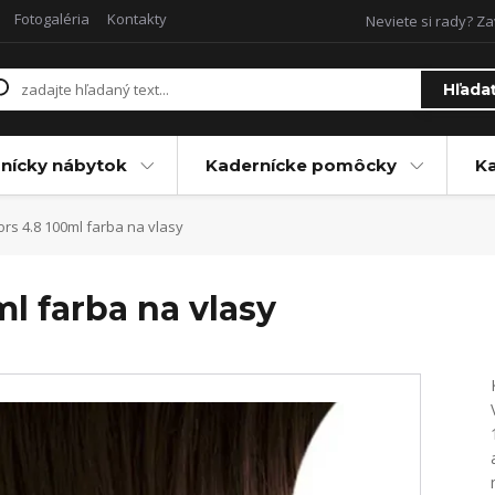
Fotogaléria
Kontakty
Neviete si rady? Za
Hľada
nícky nábytok
Kadernícke pomôcky
Ka
rs 4.8 100ml farba na vlasy
ml farba na vlasy