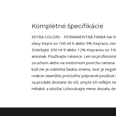
Kompletné špecifikácie
KEYRA COLORS - PERMANENTNÁ FARBA NA VLASY 
vlasy Keyra so 100 ml 6 alebo 9% Keyraox, nec
Zmiešajte 200 ml 9 alebo 12% Keyraoxu so 100
amoniak. Používajte rukavice. Len na profesioná
za uchom alebo na vnútornom povrchu ramena. 
koži nie je viditeľná žiadna zmena, test je neg
reakcie okamžite prestaňte prípravok používať 
sa produkt dostane do očí, umyte ich veľkým m
mihalníc a obočia! Uchovávajte mimo dosahu det