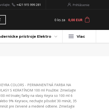
volajte.
+421 915 999 281
Prihlásenie
0
ks
za
0,00 EUR
ť
dernícke prístroje Elektro
Viac
KEYRA COLORS - PERMANENTNÁ FARBA NA
VLASY S KERATÍNOM 100 ml Použitie: Zmiešajte
100 ml trvalej farby na vlasy Keyra so 100 ml 6
alebo 9% Keyraox, nechajte pôsobiť 30 minút, 35
minút pre červené a medené odtiene. Zmiešajte