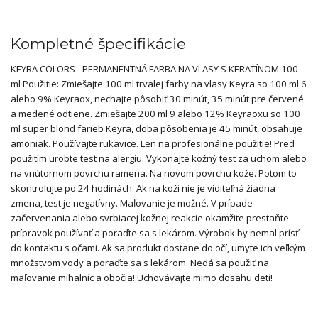
Kompletné špecifikácie
KEYRA COLORS - PERMANENTNÁ FARBA NA VLASY S KERATÍNOM 100
ml Použitie: Zmiešajte 100 ml trvalej farby na vlasy Keyra so 100 ml 6
alebo 9% Keyraox, nechajte pôsobiť 30 minút, 35 minút pre červené
a medené odtiene. Zmiešajte 200 ml 9 alebo 12% Keyraoxu so 100
ml super blond farieb Keyra, doba pôsobenia je 45 minút, obsahuje
amoniak. Používajte rukavice. Len na profesionálne použitie! Pred
použitím urobte test na alergiu. Vykonajte kožný test za uchom alebo
na vnútornom povrchu ramena. Na novom povrchu kože. Potom to
skontrolujte po 24 hodinách. Ak na koži nie je viditeľná žiadna
zmena, test je negatívny. Maľovanie je možné. V prípade
začervenania alebo svrbiacej kožnej reakcie okamžite prestaňte
prípravok používať a poraďte sa s lekárom. Výrobok by nemal prísť
do kontaktu s očami. Ak sa produkt dostane do očí, umyte ich veľkým
množstvom vody a poraďte sa s lekárom. Nedá sa použiť na
maľovanie mihalníc a obočia! Uchovávajte mimo dosahu detí!