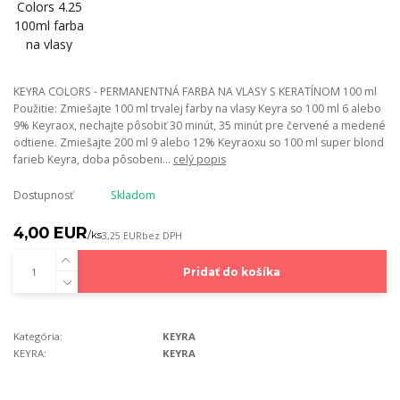
KEYRA COLORS - PERMANENTNÁ FARBA NA VLASY S KERATÍNOM 100 ml
Použitie: Zmiešajte 100 ml trvalej farby na vlasy Keyra so 100 ml 6 alebo
9% Keyraox, nechajte pôsobiť 30 minút, 35 minút pre červené a medené
odtiene. Zmiešajte 200 ml 9 alebo 12% Keyraoxu so 100 ml super blond
farieb Keyra, doba pôsobeni...
celý popis
Dostupnosť
Skladom
4,00 EUR
/
ks
3,25 EUR
bez DPH
Pridať do košíka
Kategória:
KEYRA
KEYRA:
KEYRA