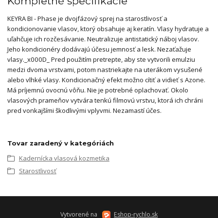
Kompletné špecifikácie
KEYRA BI - Phase je dvojfázový sprej na starostlivosť a
kondicionovanie vlasov, ktorý obsahuje aj keratín. Vlasy hydratuje a
uľahčuje ich rozčesávanie. Neutralizuje antistatický náboj vlasov.
Jeho kondicionéry dodávajú účesu jemnosť a lesk. Nezaťažuje
vlasy._x000D_ Pred použitím pretrepte, aby ste vytvorili emulziu
medzi dvoma vrstvami, potom nastriekajte na uterákom vysušené
alebo vlhké vlasy. Kondicionačný efekt možno cítiť a vidieť s Azone.
Má príjemnú ovocnú vôňu. Nie je potrebné oplachovať. Okolo
vlasových prameňov vytvára tenkú filmovú vrstvu, ktorá ich chráni
pred vonkajšími škodlivými vplyvmi. Nezamastí účes.
Tovar zaradený v kategóriách
Kadernícka vlasová kozmetika
Starostlivosť
Vytvorené na
Eshop-rychlo.sk