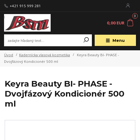
+421 915 999 281
0
0,00 EUR
Menu
Úvod
Kadernícka vlasová kozmetika
Keyra Beauty BI- PHASE -
Dvojfázový Kondicionér 500 ml
Keyra Beauty BI- PHASE -
Dvojfázový Kondicionér 500
ml