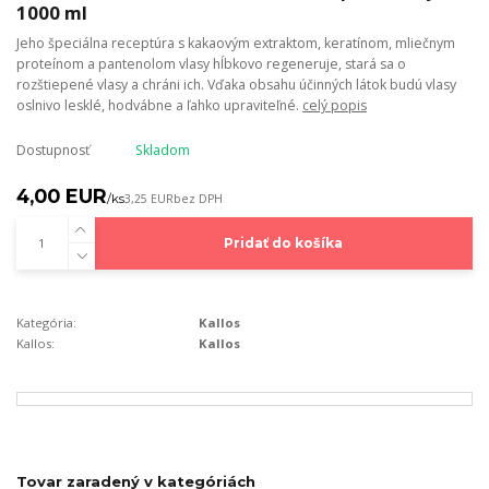
1000 ml
Jeho špeciálna receptúra ​​s kakaovým extraktom, keratínom, mliečnym
proteínom a pantenolom vlasy hĺbkovo regeneruje, stará sa o
rozštiepené vlasy a chráni ich. Vďaka obsahu účinných látok budú vlasy
oslnivo lesklé, hodvábne a ľahko upraviteľné.
celý popis
Dostupnosť
Skladom
4,00 EUR
/
ks
3,25 EUR
bez DPH
Pridať do košíka
Kategória:
Kallos
Kallos:
Kallos
Tovar zaradený v kategóriách