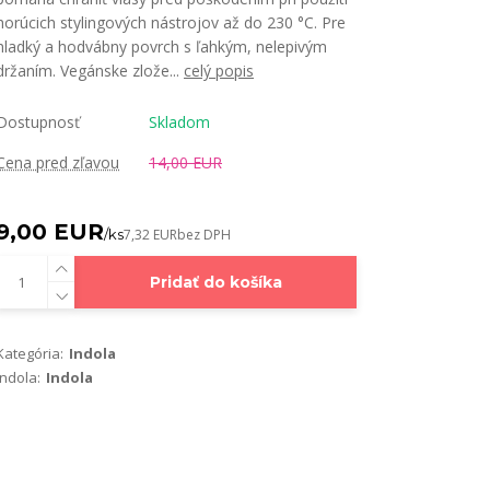
horúcich stylingových nástrojov až do 230 °C. Pre
hladký a hodvábny povrch s ľahkým, nelepivým
držaním. Vegánske zlože...
celý popis
Dostupnosť
Skladom
Cena pred zľavou
14,00 EUR
9,00 EUR
/
ks
7,32 EUR
bez DPH
Pridať do košíka
Kategória:
Indola
Indola:
Indola