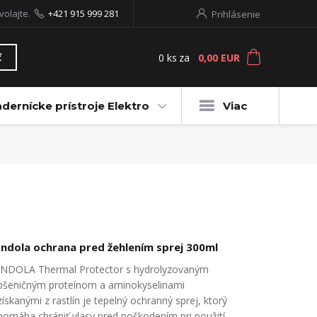
volajte.
+421 915 999 281
Prihlásenie
0
ks
za
0,00 EUR
ť
dernícke prístroje Elektro
Viac
Indola ochrana pred žehlením sprej 300ml
INDOLA Thermal Protector s hydrolyzovaným
pšeničným proteínom a aminokyselinami
získanými z rastlín je tepelný ochranný sprej, ktorý
pomáha chrániť vlasy pred poškodením pri použití