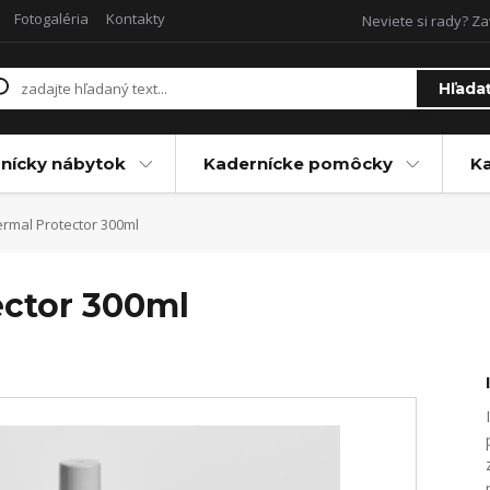
Fotogaléria
Kontakty
Neviete si rady? Za
Hľada
nícky nábytok
Kadernícke pomôcky
Ka
rmal Protector 300ml
ector 300ml