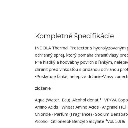
Kompletné špecifikácie
INDOLA Thermal Protector s hydrolyzovaným pš
ochranný sprej, ktorý pomáha chrániť vlasy pred
Pre hladký a hodvábny povrch s ľahkým, nelep
chrániť pred vlhkosťou s pridanou ochranou pro
•Poskytuje ľahké, nelepivé držanie•Vlasy zane
zloženie
Aqua (Water, Eau)· Alcohol denat.¹ · VP/VA Co
Amino Acids · Wheat Amino Acids · Arginine HCl
Chloride · Parfum (Fragrance) · Sodium Benzoate 
Alcohol· Citronellol· Benzyl Salicylate ¹Vol. 5,9%