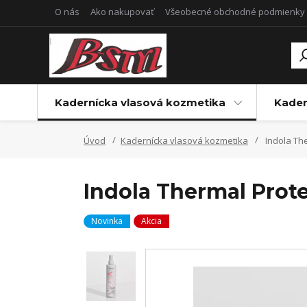
O nás
Ako nakupovať
Všeobecné obchodné podmienky
Kadernícka vlasová kozmetika
Kader
Úvod
Kadernícka vlasová kozmetika
Indola The
Indola Thermal Prot
Novinka
Akcia