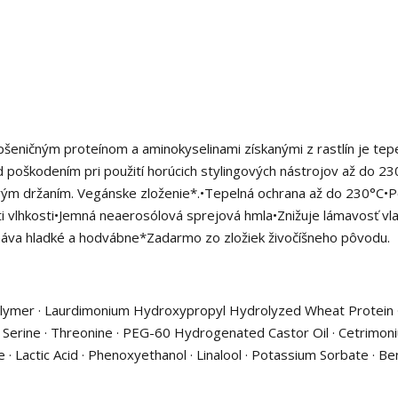
eničným proteínom a aminokyselinami získanými z rastlín je tep
 poškodením pri použití horúcich stylingových nástrojov až do 23
ivým držaním. Vegánske zloženie*.•Tepelná ochrana až do 230°C
ti vlhkosti•Jemná neaerosólová sprejová hmla•Znižuje lámavosť vl
cháva hladké a hodvábne*Zadarmo zo zložiek živočíšneho pôvodu.
polymer · Laurdimonium Hydroxypropyl Hydrolyzed Wheat Protein 
 · Serine · Threonine · PEG-60 Hydrogenated Castor Oil · Cetrimon
· Lactic Acid · Phenoxyethanol · Linalool · Potassium Sorbate · Be