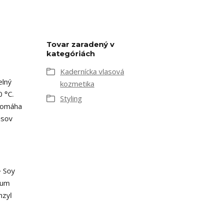
Tovar zaradený v
kategóriách
Kadernícka vlasová
elný
kozmetika
0 °C.
Styling
•Pomáha
asov
· Soy
ium
nzyl