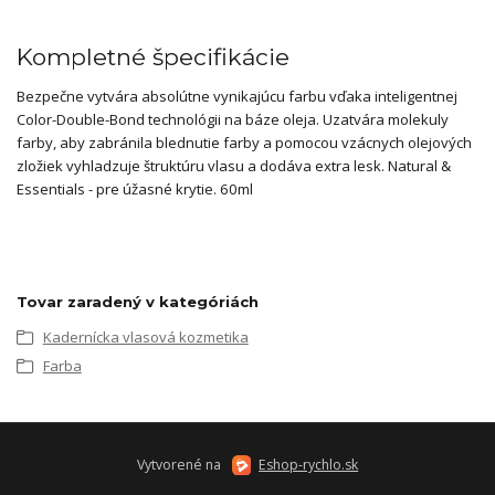
Kompletné špecifikácie
Bezpečne vytvára absolútne vynikajúcu farbu vďaka inteligentnej
Color-Double-Bond technológii na báze oleja. Uzatvára molekuly
farby, aby zabránila blednutie farby a pomocou vzácnych olejových
zložiek vyhladzuje štruktúru vlasu a dodáva extra lesk. Natural &
Essentials - pre úžasné krytie. 60ml
Tovar zaradený v kategóriách
Kadernícka vlasová kozmetika
Farba
Vytvorené na
Eshop-rychlo.sk