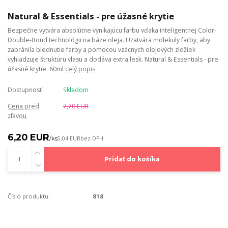
Natural & Essentials - pre úžasné krytie
Bezpečne vytvára absolútne vynikajúcu farbu vďaka inteligentnej Color-
Double-Bond technológii na báze oleja. Uzatvára molekuly farby, aby
zabránila blednutie farby a pomocou vzácnych olejových zložiek
vyhladzuje štruktúru vlasu a dodáva extra lesk. Natural & Essentials - pre
úžasné krytie. 60ml
celý popis
Dostupnosť
Skladom
Cena pred
7,70 EUR
zľavou
6,20 EUR
/
ks
5,04 EUR
bez DPH
Pridať do košíka
Číslo produktu:
818