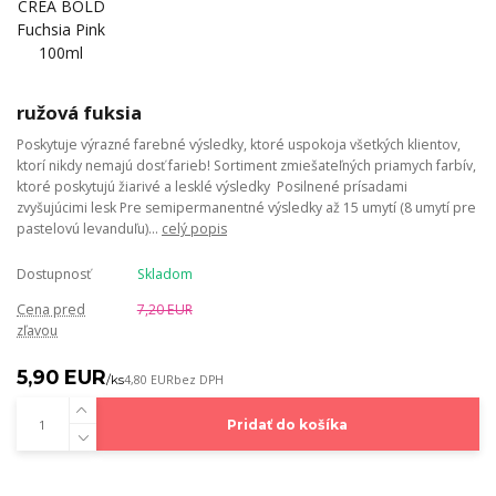
ružová fuksia
Poskytuje výrazné farebné výsledky, ktoré uspokoja všetkých klientov,
ktorí nikdy nemajú dosť farieb!​ Sortiment zmiešateľných priamych farbív,
ktoré poskytujú žiarivé a lesklé výsledky ​ Posilnené prísadami
zvyšujúcimi lesk​ Pre semipermanentné výsledky až 15 umytí (8 umytí pre
pastelovú levanduľu)...
celý popis
Dostupnosť
Skladom
Cena pred
7,20 EUR
zľavou
5,90 EUR
/
ks
4,80 EUR
bez DPH
Pridať do košíka