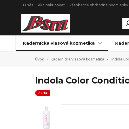
O nás
Ako nakupovať
Všeobecné obchodné podmienky
Kadernícka vlasová kozmetika
Kader
Úvod
Kadernícka vlasová kozmetika
Indola Col
Indola Color Conditi
Akcia