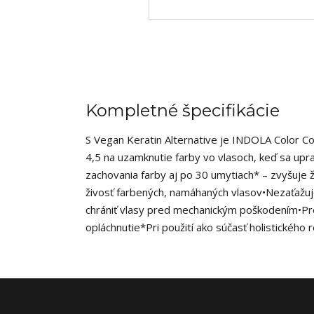
Kompletné špecifikácie
S Vegan Keratin Alternative je INDOLA Color Co
4,5 na uzamknutie farby vo vlasoch, keď sa upr
zachovania farby aj po 30 umytiach* – zvyšuje 
živosť farbených, namáhaných vlasov•Nezaťažuj
chrániť vlasy pred mechanickým poškodením•Pr
opláchnutie*Pri použití ako súčasť holistického