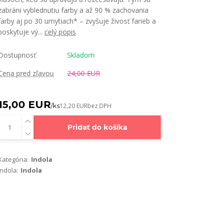
zabráni vyblednutiu farby a až 90 % zachovania
farby aj po 30 umytiach* – zvyšuje živosť farieb a
poskytuje vý...
celý popis
Dostupnosť
Skladom
Cena pred zľavou
24,00 EUR
15,00 EUR
/
ks
12,20 EUR
bez DPH
Pridať do košíka
Kategória:
Indola
Indola:
Indola