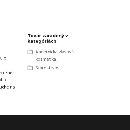
Tovar zaradený v
kategóriách
Kadernícka vlasová
ou pH
kozmetika
Starostlivosť
Uzamkne
áha
uché na