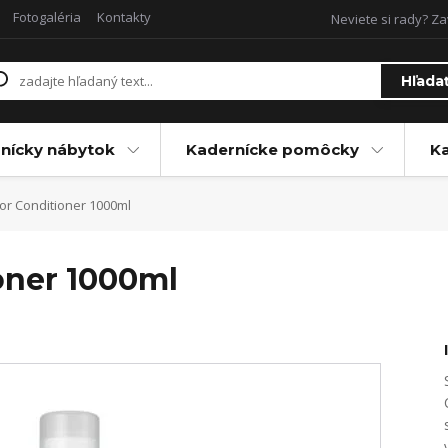
Fotogaléria
Kontakty
Neviete si rady? Za
Hľada
nícky nábytok
Kadernícke pomôcky
Ka
or Conditioner 1000ml
oner 1000ml