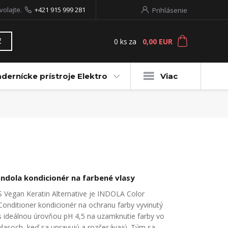
volajte.
+421 915 999 281
Prihlásenie
0
ks
za
0,00 EUR
ť
dernícke prístroje Elektro
Viac
Indola kondicionér na farbené vlasy
S Vegan Keratin Alternative je INDOLA Color
Conditioner kondicionér na ochranu farby vyvinutý
s ideálnou úrovňou pH 4,5 na uzamknutie farby vo
vlasoch, keď sa upravujú a rozčesávajú. Tým sa