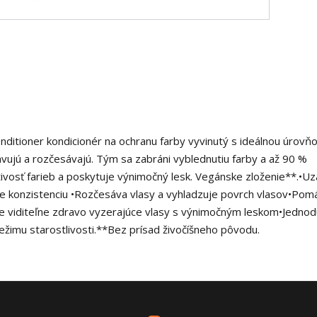
nditioner kondicionér na ochranu farby vyvinutý s ideálnou úrovň
avujú a rozčesávajú. Tým sa zabráni vyblednutiu farby a až 90 %
živosť farieb a poskytuje výnimočný lesk. Vegánske zloženie**.•
e konzistenciu •Rozčesáva vlasy a vyhladzuje povrch vlasov•Pom
e viditeľne zdravo vyzerajúce vlasy s výnimočným leskom•Jednod
 režimu starostlivosti.**Bez prísad živočíšneho pôvodu.