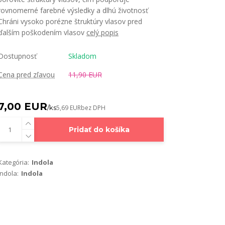
rovnomerné farebné výsledky a dlhú životnosť ​
Chráni vysoko porézne štruktúry vlasov pred
ďalším poškodením vlasov ​
celý popis
Dostupnosť
Skladom
Cena pred zľavou
11,90 EUR
7,00 EUR
/
ks
5,69 EUR
bez DPH
Pridať do košíka
Kategória:
Indola
Indola:
Indola