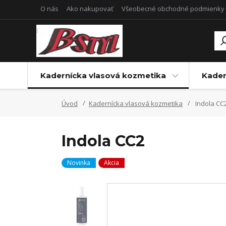
O nás
Ako nakupovať
Všeobecné obchodné podmienky
Kadernícka vlasová kozmetika
Kader
Úvod
Kadernícka vlasová kozmetika
Indola CC
Indola CC2
Novinka
Akcia