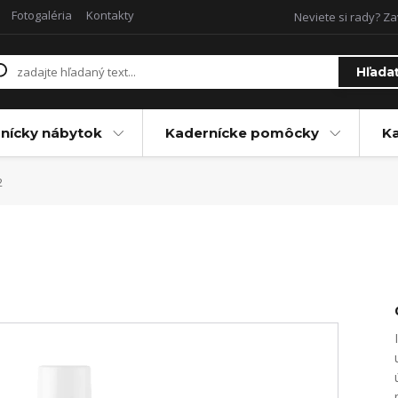
Fotogaléria
Kontakty
Neviete si rady? Za
Hľada
nícky nábytok
Kadernícke pomôcky
Ka
2