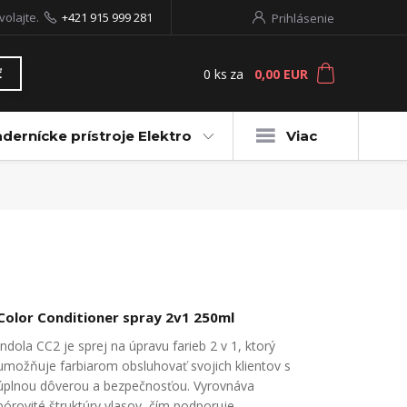
volajte.
+421 915 999 281
Prihlásenie
0
ks
za
0,00 EUR
ť
dernícke prístroje Elektro
Viac
Color Conditioner spray 2v1 250ml
Indola CC2 je sprej na úpravu farieb 2 v 1, ktorý
umožňuje farbiarom obsluhovať svojich klientov s
úplnou dôverou a bezpečnosťou.​ Vyrovnáva
pórovité štruktúry vlasov, čím podporuje