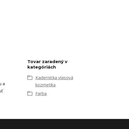
Tovar zaradený v
kategóriách
Kadernícka vlasová
u a
kozmetika
 ​
Farba