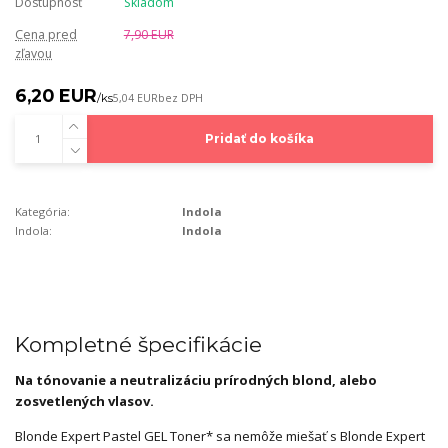
Dostupnosť
Skladom
Cena pred
7,90 EUR
zľavou
6,20 EUR
/
ks
5,04 EUR
bez DPH
Pridať do košíka
Kategória:
Indola
Indola:
Indola
Kompletné špecifikácie
Na tónovanie a neutralizáciu prírodných blond, alebo
zosvetlených vlasov.
Blonde Expert Pastel GEL Toner* sa nemôže miešať s Blonde Expert