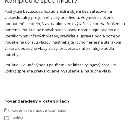
Kompletné špecifikácie
Poskytuje beztiažovú fixáciu a extra objem bez zaťažovania
vlasov.Ideálny pre jemné vlasy bez života. Vegánske zloženie
obohatené o kofeín, šťavu z aloe vera, výťažok z koreňa ženšenu a
pantenol Použitie na nadvihnutie vlasov: nastriekajte priamo do
uterákom navlhčených vlasov, prečešte a upravte podľa potreby
Použitie na úpravu vlasov: nastriekajte rovnomerne na uterákom
vlhké alebo suché vlasy vlasy, prečešte a naformátujte podľa
potreby.
Použitie: 3v1 má výhodu použitia: Hair lifter Stylingový sprej Re-
Styling sprej (na pretvarovanie, vysušenie aj na suché vlasy
Tovar zaradený v kategóriách
Kadernícka vlasová kozmetika
Styling