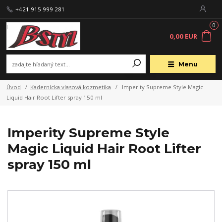
+421 915 999 281
0
0,00 EUR
Menu
Úvod
Kadernícka vlasová kozmetika
Imperity Supreme Style Magic
Liquid Hair Root Lifter spray 150 ml
Imperity Supreme Style
Magic Liquid Hair Root Lifter
spray 150 ml