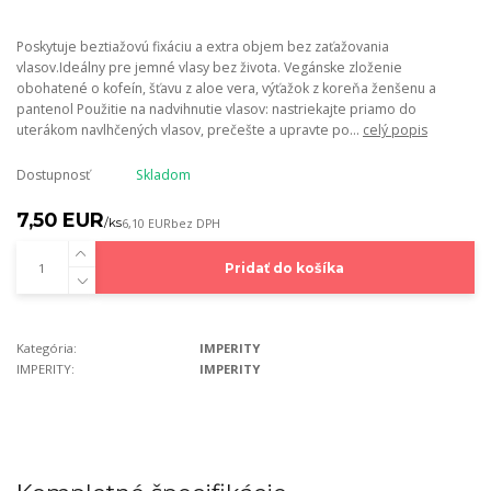
Poskytuje beztiažovú fixáciu a extra objem bez zaťažovania
vlasov.Ideálny pre jemné vlasy bez života. Vegánske zloženie
obohatené o kofeín, šťavu z aloe vera, výťažok z koreňa ženšenu a
pantenol Použitie na nadvihnutie vlasov: nastriekajte priamo do
uterákom navlhčených vlasov, prečešte a upravte po...
celý popis
Dostupnosť
Skladom
7,50 EUR
/
ks
6,10 EUR
bez DPH
Pridať do košíka
Kategória:
IMPERITY
IMPERITY:
IMPERITY