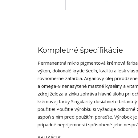
Kompletné špecifikácie
Permanentná mikro pigmentová krémová farba n
výkon, dokonalé krytie šedín, kvalitu a lesk vla
rovnomerne zafarbia. Arganový olej prirodzene
a omega-9 nenasýtené mastné kyseliny a vitamíny
zdroj železa a zinku zohráva hlavnú úlohu pri oc
krémovej farby Singularity dosiahnete brilantný
použitie! Použitie výrobku si vyžaduje odborné z
aspoň s ním pred použitím poraďte. Výrobok j
prípadné nepríjemnosti spôsobené jeho nespr
APLIKÁCIA: