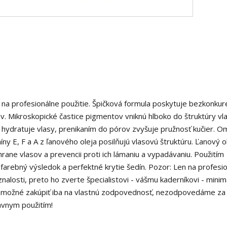
a profesionálne použitie. Špičková formula poskytuje bezkonkur
sov. Mikroskopické častice pigmentov vniknú hlboko do štruktúry vl
 hydratuje vlasy, prenikaním do pórov zvyšuje pružnosť kučier. 
 E, F a A z ľanového oleja posilňujú vlasovú štruktúru. Ľanový o
hrane vlasov a prevencii proti ich lámaniu a vypadávaniu. Použitím
 farebný výsledok a perfektné krytie šedín. Pozor: Len na profesi
nalosti, preto ho zverte špecialistovi - vášmu kaderníkovi - minim
e možné zakúpiť iba na vlastnú zodpovednosť, nezodpovedáme za
ávnym použitím!