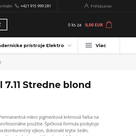
volajte.
+421 915 999 281
Prihlásenie
0
ks
za
0,00 EUR
ť
dernícke prístroje Elektro
Viac
ý
 7.11 Stredne blond
Permanentná mikro pigmentová krémová farba na
profesionálne použitie. Špičková formula poskytuje
bezkonkurenčný výkon, dokonalé krytie šedín,