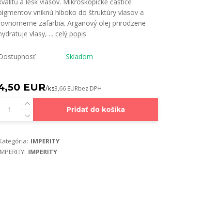
kvalitu a lesk vlasov. Mikroskopické častice
pigmentov vniknú hlboko do štruktúry vlasov a
rovnomerne zafarbia. Arganový olej prirodzene
hydratuje vlasy, ...
celý popis
Dostupnosť
Skladom
4,50 EUR
/
ks
3,66 EUR
bez DPH
Pridať do košíka
Kategória:
IMPERITY
IMPERITY:
IMPERITY