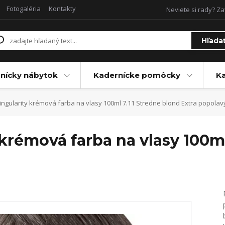
Fotogaléria
Kontakty
Neviete si rady? Za
Hľada
nícky nábytok
Kadernícke pomôcky
Ka
ingularity krémová farba na vlasy 100ml 7.11 Stredne blond Extra popolav
 krémová farba na vlasy 100ml