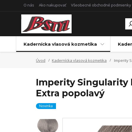
O nás
Ako nakupovať
Všeobecné obchodné podmienky
Kadernícka vlasová kozmetika
Kader
Úvod
Kadernícka vlasová kozmetika
Imperity S
Imperity Singularity
Extra popolavý
Novinka