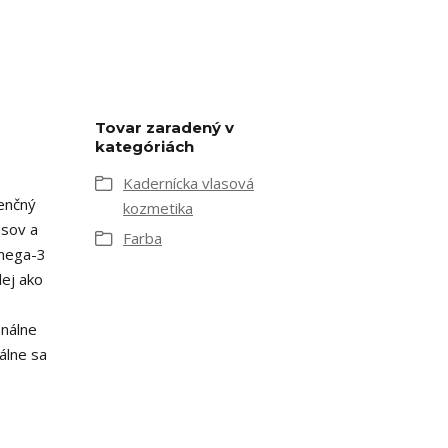
Tovar zaradený v
kategóriách
Kadernícka vlasová
enčný
kozmetika
asov a
Farba
Omega-3
lej ako
onálne
álne sa