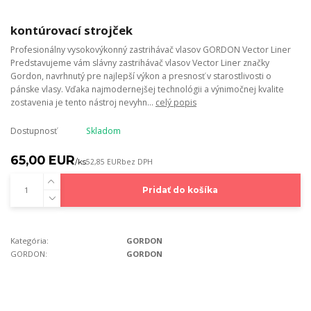
kontúrovací strojček
Profesionálny vysokovýkonný zastrihávač vlasov GORDON Vector Liner
Predstavujeme vám slávny zastrihávač vlasov Vector Liner značky
Gordon, navrhnutý pre najlepší výkon a presnosť v starostlivosti o
pánske vlasy. Vďaka najmodernejšej technológii a výnimočnej kvalite
zostavenia je tento nástroj nevyhn...
celý popis
Dostupnosť
Skladom
65,00 EUR
/
ks
52,85 EUR
bez DPH
Pridať do košíka
Kategória:
GORDON
GORDON:
GORDON