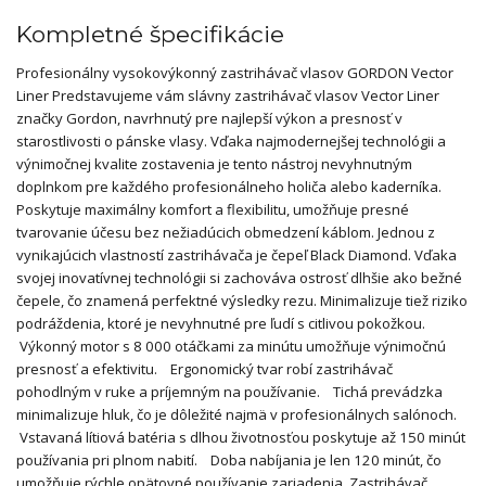
Kompletné špecifikácie
Profesionálny vysokovýkonný zastrihávač vlasov GORDON Vector
Liner Predstavujeme vám slávny zastrihávač vlasov Vector Liner
značky Gordon, navrhnutý pre najlepší výkon a presnosť v
starostlivosti o pánske vlasy. Vďaka najmodernejšej technológii a
výnimočnej kvalite zostavenia je tento nástroj nevyhnutným
doplnkom pre každého profesionálneho holiča alebo kaderníka.
Poskytuje maximálny komfort a flexibilitu, umožňuje presné
tvarovanie účesu bez nežiadúcich obmedzení káblom. Jednou z
vynikajúcich vlastností zastrihávača je čepeľ Black Diamond. Vďaka
svojej inovatívnej technológii si zachováva ostrosť dlhšie ako bežné
čepele, čo znamená perfektné výsledky rezu. Minimalizuje tiež riziko
podráždenia, ktoré je nevyhnutné pre ľudí s citlivou pokožkou.
Výkonný motor s 8 000 otáčkami za minútu umožňuje výnimočnú
presnosť a efektivitu. Ergonomický tvar robí zastrihávač
pohodlným v ruke a príjemným na používanie. Tichá prevádzka
minimalizuje hluk, čo je dôležité najmä v profesionálnych salónoch.
Vstavaná lítiová batéria s dlhou životnosťou poskytuje až 150 minút
používania pri plnom nabití. Doba nabíjania je len 120 minút, čo
umožňuje rýchle opätovné používanie zariadenia. Zastrihávač