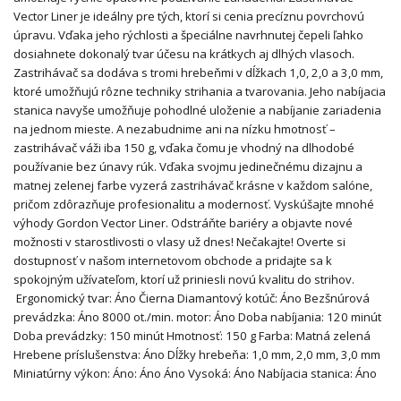
Vector Liner je ideálny pre tých, ktorí si cenia precíznu povrchovú
úpravu. Vďaka jeho rýchlosti a špeciálne navrhnutej čepeli ľahko
dosiahnete dokonalý tvar účesu na krátkych aj dlhých vlasoch.
Zastrihávač sa dodáva s tromi hrebeňmi v dĺžkach 1,0, 2,0 a 3,0 mm,
ktoré umožňujú rôzne techniky strihania a tvarovania. Jeho nabíjacia
stanica navyše umožňuje pohodlné uloženie a nabíjanie zariadenia
na jednom mieste. A nezabudnime ani na nízku hmotnosť –
zastrihávač váži iba 150 g, vďaka čomu je vhodný na dlhodobé
používanie bez únavy rúk. Vďaka svojmu jedinečnému dizajnu a
matnej zelenej farbe vyzerá zastrihávač krásne v každom salóne,
pričom zdôrazňuje profesionalitu a modernosť. Vyskúšajte mnohé
výhody Gordon Vector Liner. Odstráňte bariéry a objavte nové
možnosti v starostlivosti o vlasy už dnes! Nečakajte! Overte si
dostupnosť v našom internetovom obchode a pridajte sa k
spokojným užívateľom, ktorí už priniesli novú kvalitu do strihov.
Ergonomický tvar: Áno Čierna Diamantový kotúč: Áno Bezšnúrová
prevádzka: Áno 8000 ot./min. motor: Áno Doba nabíjania: 120 minút
Doba prevádzky: 150 minút Hmotnosť: 150 g Farba: Matná zelená
Hrebene príslušenstva: Áno Dĺžky hrebeňa: 1,0 mm, 2,0 mm, 3,0 mm
Miniatúrny výkon: Áno: Áno Áno Vysoká: Áno Nabíjacia stanica: Áno