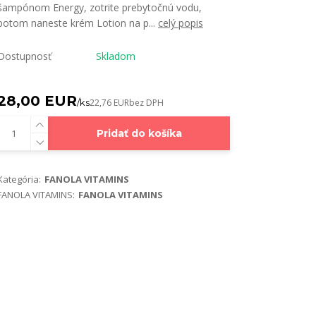
šampónom Energy, zotrite prebytočnú vodu,
potom naneste krém Lotion na p...
celý popis
Dostupnosť
Skladom
28,00 EUR
/
ks
22,76 EUR
bez DPH
Pridať do košíka
Kategória:
FANOLA VITAMINS
FANOLA VITAMINS:
FANOLA VITAMINS