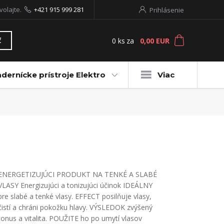
volajte.
+421 915 999 281
Prihlásenie
0
ks
za
0,00 EUR
ť
dernícke prístroje Elektro
Viac
ENERGETIZUJÚCI PRODUKT NA TENKÉ A SLABÉ
VLASY Energizujúci a tonizujúci účinok IDEÁLNY
pre slabé a tenké vlasy. EFFECT posilňuje vlasy,
čistí a chráni pokožku hlavy. VÝSLEDOK zvýšený
tonus a vitalita. POUŽITE ho po umytí vlasov