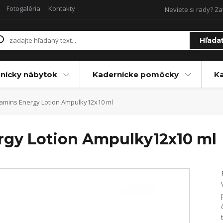
Fotogaléria
Kontakty
Neviete si rady? Za
Hľada
nícky nábytok
Kadernícke pomôcky
Ka
tamins Energy Lotion Ampulky12x10 ml
rgy Lotion Ampulky12x10 ml