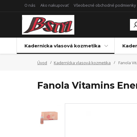
O nás
Ako nakupovať
Všeobecné obchodné podmienky
Kadernícka vlasová kozmetika
Kader
Úvod
Kadernícka vlasová kozmetika
Fanola Vi
Fanola Vitamins Ene