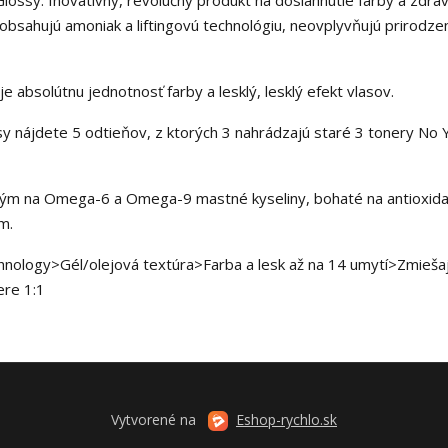
ossy. Inovatívny, revolučný produkt na dosiahnutie farby a zdrav
bsahujú amoniak a liftingovú technológiu, neovplyvňujú prirodze
uje absolútnu jednotnosť farby a lesklý, lesklý efekt vlasov.
sy nájdete 5 odtieňov, z ktorých 3 nahrádzajú staré 3 tonery No 
tým na Omega-6 a Omega-9 mastné kyseliny, bohaté na antioxida
m.
ology>Gél/olejová textúra>Farba a lesk až na 14 umytí>Zmieša
ere 1:1
Vytvorené na
Eshop-rychlo.sk