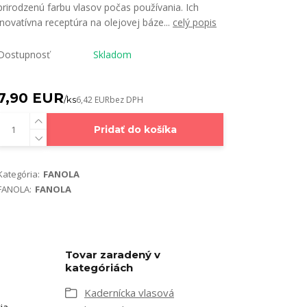
prirodzenú farbu vlasov počas používania. Ich
inovatívna receptúra ​​na olejovej báze...
celý popis
Dostupnosť
Skladom
7,90 EUR
/
ks
6,42 EUR
bez DPH
Pridať do košíka
Kategória:
FANOLA
FANOLA:
FANOLA
Tovar zaradený v
kategóriách
Kadernícka vlasová