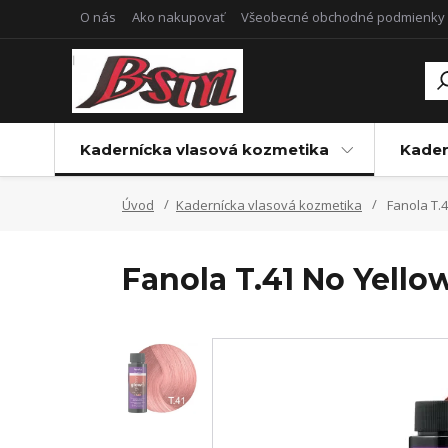
O nás
Ako nakupovať
Všeobecné obchodné podmienky
Kadernícka vlasová kozmetika
Kader
Úvod
Kadernícka vlasová kozmetika
Fanola T.4
Fanola T.41 No Yello