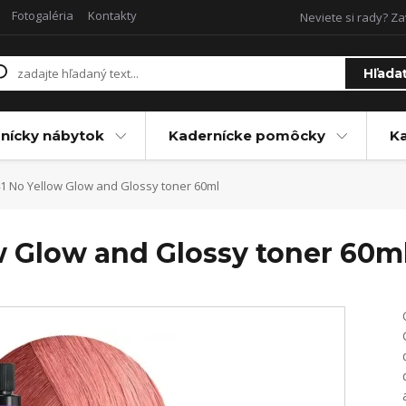
Fotogaléria
Kontakty
Neviete si rady? Za
Hľada
nícky nábytok
Kadernícke pomôcky
Ka
1 No Yellow Glow and Glossy toner 60ml
w Glow and Glossy toner 60m