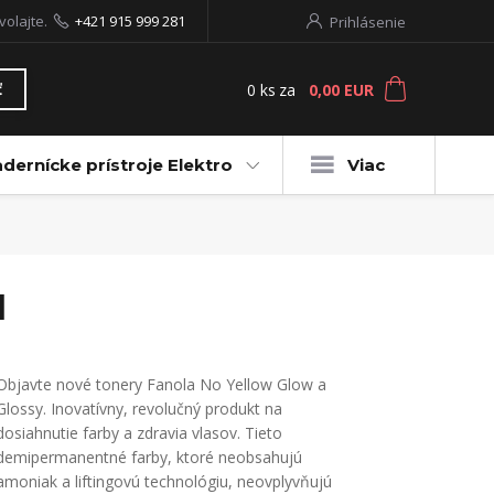
volajte.
+421 915 999 281
Prihlásenie
0
ks
za
0,00 EUR
ť
dernícke prístroje Elektro
Viac
l
Objavte nové tonery Fanola No Yellow Glow a
Glossy. Inovatívny, revolučný produkt na
dosiahnutie farby a zdravia vlasov. Tieto
demipermanentné farby, ktoré neobsahujú
amoniak a liftingovú technológiu, neovplyvňujú