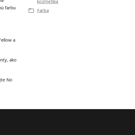
ia
kozmetika
nú farbu
Farba
Yellow a
nty, ako
jte No