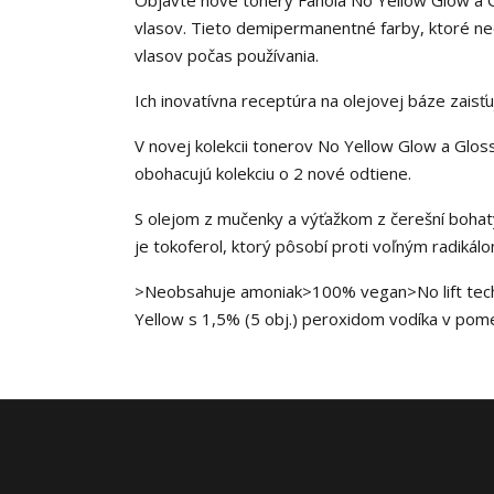
Objavte nové tonery Fanola No Yellow Glow a Gl
vlasov. Tieto demipermanentné farby, ktoré neo
vlasov počas používania.
Ich inovatívna receptúra ​​na olejovej báze zaisť
V novej kolekcii tonerov No Yellow Glow a Glos
obohacujú kolekciu o 2 nové odtiene.
S olejom z mučenky a výťažkom z čerešní boha
je tokoferol, ktorý pôsobí proti voľným radikálo
>Neobsahuje amoniak>100% vegan>No lift techn
Yellow s 1,5% (5 obj.) peroxidom vodíka v pom