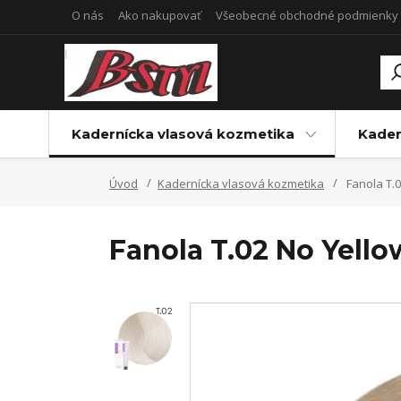
O nás
Ako nakupovať
Všeobecné obchodné podmienky
Kadernícka vlasová kozmetika
Kader
Úvod
Kadernícka vlasová kozmetika
Fanola T.0
Fanola T.02 No Yello