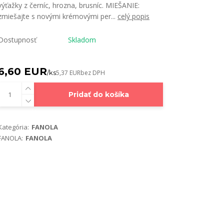
výťažky z černíc, hrozna, brusníc. MIEŠANIE:
zmiešajte s novými krémovými per...
celý popis
Dostupnosť
Skladom
6,60 EUR
/
ks
5,37 EUR
bez DPH
Pridať do košíka
Kategória:
FANOLA
FANOLA:
FANOLA