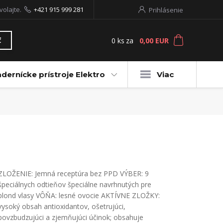
volajte.
+421 915 999 281
Prihlásenie
0
ks
za
0,00 EUR
ť
dernícke prístroje Elektro
Viac
ZLOŽENIE: Jemná receptúra ​​bez PPD VÝBER: 9
špeciálnych odtieňov špeciálne navrhnutých pre
blond vlasy VÔŇA: lesné ovocie AKTÍVNE ZLOŽKY:
vysoký obsah antioxidantov, ošetrujúci,
povzbudzujúci a zjemňujúci účinok; obsahuje