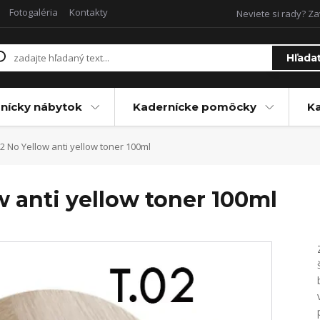
Fotogaléria
Kontakty
Neviete si rady? Za
Hľada
nícky nábytok
Kadernícke pomôcky
Ka
2 No Yellow anti yellow toner 100ml
w anti yellow toner 100ml