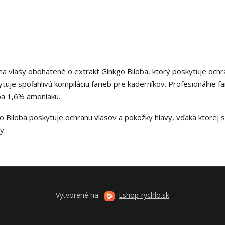
 na vlasy obohatené o extrakt Ginkgo Biloba, ktorý poskytuje och
tuje spoľahlivú kompiláciu farieb pre kaderníkov. Profesionálne fa
ba 1,6% amoniaku.
 Biloba poskytuje ochranu vlasov a pokožky hlavy, vďaka ktorej s
y.
Vytvorené na
Eshop-rychlo.sk