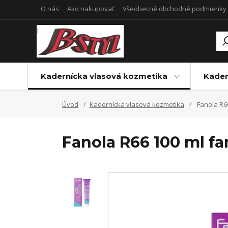
O nás
Ako nakupovať
Všeobecné obchodné podmienky
Kadernícka vlasová kozmetika
Kader
Úvod
Kadernícka vlasová kozmetika
Fanola R66
Fanola R66 100 ml fa