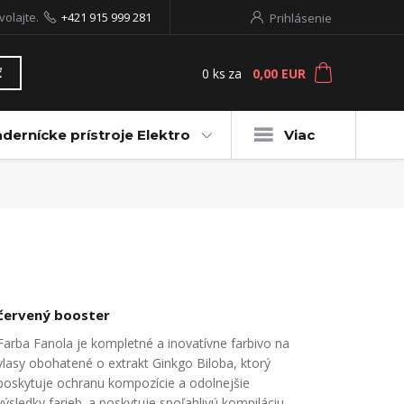
volajte.
+421 915 999 281
Prihlásenie
0
ks
za
0,00 EUR
ť
dernícke prístroje Elektro
Viac
červený booster
Farba Fanola je kompletné a inovatívne farbivo na
vlasy obohatené o extrakt Ginkgo Biloba, ktorý
poskytuje ochranu kompozície a odolnejšie
výsledky farieb. a poskytuje spoľahlivú kompiláciu