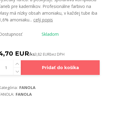
farieb pre kaderníkov. Profesionálne farbivo na
vlasy má nízky obsah amoniaku, v každej tube iba
1,6% amoniaku...
celý popis
Dostupnosť
Skladom
4,70 EUR
/
ks
3,82 EUR
bez DPH
Pridať do košíka
Kategória:
FANOLA
FANOLA:
FANOLA