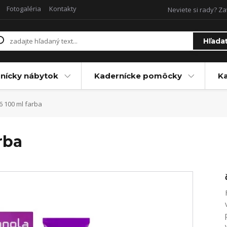
Fotogaléria
Kontakty
Neviete si rady? Za
Hľada
nícky nábytok
Kadernícke pomôcky
Ka
 100 ml farba
rba