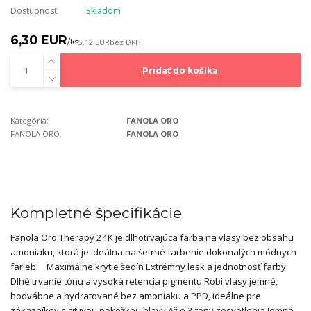
Dostupnosť
Skladom
6,30 EUR
/
ks
5,12 EUR
bez DPH
Pridať do košíka
Kategória:
FANOLA ORO
FANOLA ORO:
FANOLA ORO
Kompletné špecifikácie
Fanola Oro Therapy 24K je dlhotrvajúca farba na vlasy bez obsahu
amoniaku, ktorá je ideálna na šetrné farbenie dokonalých módnych
farieb. Maximálne krytie šedín Extrémny lesk a jednotnosť farby
Dlhé trvanie tónu a vysoká retencia pigmentu Robí vlasy jemné,
hodvábne a hydratované bez amoniaku a PPD, ideálne pre
zákazníkov s citlivou pokožkou hlavy Až o 3 tóny zosvetlenia Jemná