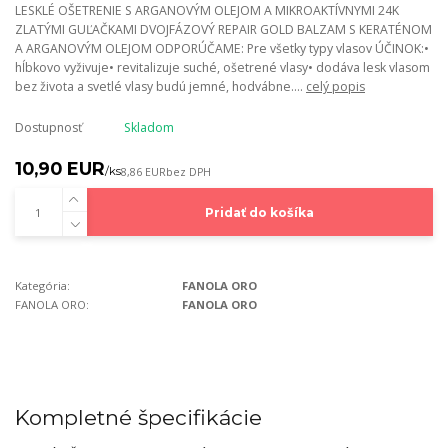
LESKLÉ OŠETRENIE S ARGANOVÝM OLEJOM A MIKROAKTÍVNYMI 24K
ZLATÝMI GUĽAČKAMI DVOJFÁZOVÝ REPAIR GOLD BALZAM S KERATÉNOM
A ARGANOVÝM OLEJOM ODPORÚČAME: Pre všetky typy vlasov ÚČINOK:•
hĺbkovo vyživuje• revitalizuje suché, ošetrené vlasy• dodáva lesk vlasom
bez života a svetlé vlasy budú jemné, hodvábne....
celý popis
Dostupnosť
Skladom
10,90 EUR
/
ks
8,86 EUR
bez DPH
Pridať do košíka
Kategória:
FANOLA ORO
FANOLA ORO:
FANOLA ORO
Kompletné špecifikácie