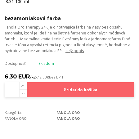
bezamoniaková farba
Fanola Oro Therapy 24K je dlhotrvajúca farba na vlasy bez obsahu
amoniaku, ktorá je ideálna na šetrné farbenie dokonalých módnych
farieb. Maximálne krytie šedín Extrémny lesk a jednotnosť farby Dlhé
trvanie tónu a vysoká retencia pigmentu Robí vlasy jemné, hodvábne a
hydratované bez amoniaku a PP...
celý popis
Dostupnosť
Skladom
6,30 EUR
/
ks
5,12 EUR
bez DPH
Pridať do košíka
Kategória:
FANOLA ORO
FANOLA ORO:
FANOLA ORO