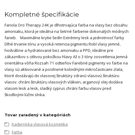
Kompletné špecifikácie
Fanola Oro Therapy 24K je dlhotrvajúca farba na vlasy bez obsahu
amoniaku, ktorá je ideálna na šetrné farbenie dokonalých módnych
farieb. Maximálne krytie šedín Extrémny lesk a jednotnosť farby
Dlhé trvanie tónu a vysoká retencia pigmentu Robí vlasy jemné,
hodvábne a hydratované bez amoniaku a PPD, ideálne pre
zákazníkov s citlivou pokožkou hlavy Až o 3 tóny zosvetlenia Jemná
orientálna vôňa Rozsah 71 odtieňov Farebné pigmenty vo farbe na
vlasy sú aktivované a posilnené koloidnými mikročasticami zlata,
ktoré dostávajú do vlasovej štruktúry zdravú vlasovú štruktúru
vlasov. chráni štruktúru vlasových vlákien, arganový olej dodáva
vlasom lesk a lesk, sladký cyprus chráni farbu vlasov pred
škodlivými lúčmi slnka.
Tovar zaradený v kategóriách
Kadernícka vlasová kozmetika
Farba