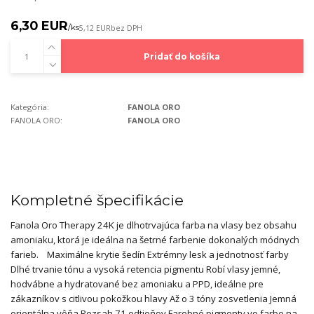
6,30 EUR
/
ks
5,12 EUR
bez DPH
Pridať do košíka
Kategória:
FANOLA ORO
FANOLA ORO:
FANOLA ORO
Kompletné špecifikácie
Fanola Oro Therapy 24K je dlhotrvajúca farba na vlasy bez obsahu
amoniaku, ktorá je ideálna na šetrné farbenie dokonalých módnych
farieb. Maximálne krytie šedín Extrémny lesk a jednotnosť farby
Dlhé trvanie tónu a vysoká retencia pigmentu Robí vlasy jemné,
hodvábne a hydratované bez amoniaku a PPD, ideálne pre
zákazníkov s citlivou pokožkou hlavy Až o 3 tóny zosvetlenia Jemná
orientálna vôňa Rozsah 71 odtieňov Farebné pigmenty vo farbe na