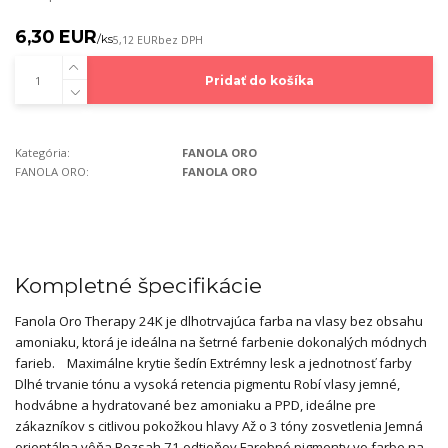
6,30 EUR
/
ks
5,12 EUR
bez DPH
Pridať do košíka
Kategória:
FANOLA ORO
FANOLA ORO:
FANOLA ORO
Kompletné špecifikácie
Fanola Oro Therapy 24K je dlhotrvajúca farba na vlasy bez obsahu
amoniaku, ktorá je ideálna na šetrné farbenie dokonalých módnych
farieb. Maximálne krytie šedín Extrémny lesk a jednotnosť farby
Dlhé trvanie tónu a vysoká retencia pigmentu Robí vlasy jemné,
hodvábne a hydratované bez amoniaku a PPD, ideálne pre
zákazníkov s citlivou pokožkou hlavy Až o 3 tóny zosvetlenia Jemná
orientálna vôňa Rozsah 71 odtieňov Farebné pigmenty vo farbe na