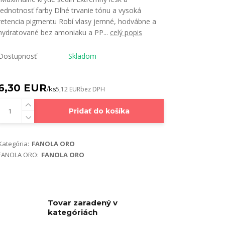
jednotnosť farby Dlhé trvanie tónu a vysoká
retencia pigmentu Robí vlasy jemné, hodvábne a
hydratované bez amoniaku a PP...
celý popis
Dostupnosť
Skladom
6,30 EUR
/
ks
5,12 EUR
bez DPH
Pridať do košíka
Kategória:
FANOLA ORO
FANOLA ORO:
FANOLA ORO
Tovar zaradený v
kategóriách