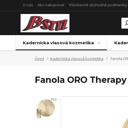
O nás
Ako nakupovať
Všeobecné obchodné podmienky
Kadernícka vlasová kozmetika
Kader
Úvod
Kadernícka vlasová kozmetika
Fanola OR
Fanola ORO Therapy 