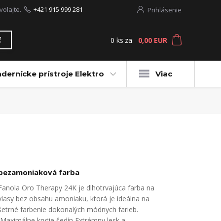
volajte.
+421 915 999 281
Prihlásenie
0
ks
za
0,00 EUR
ť
dernícke prístroje Elektro
Viac
bezamoniaková farba
Fanola Oro Therapy 24K je dlhotrvajúca farba na
vlasy bez obsahu amoniaku, ktorá je ideálna na
šetrné farbenie dokonalých módnych farieb.
Maximálne krytie šedín Extrémny lesk a