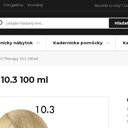
Fotogaléria
Kontakty
Neviete si rady? Za
Hľada
nícky nábytok
Kadernícke pomôcky
Ka
O Therapy 10.3 100 ml
10.3 100 ml