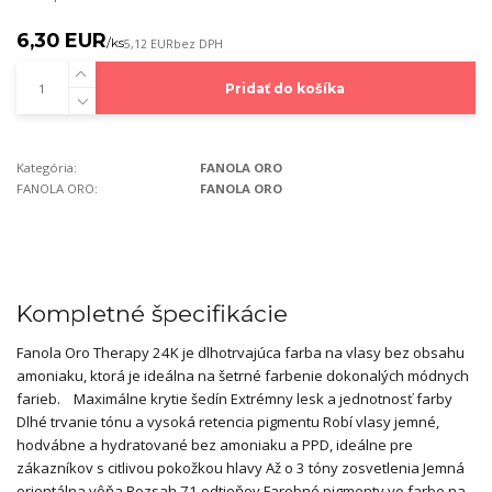
6,30 EUR
/
ks
5,12 EUR
bez DPH
Pridať do košíka
Kategória:
FANOLA ORO
FANOLA ORO:
FANOLA ORO
Kompletné špecifikácie
Fanola Oro Therapy 24K je dlhotrvajúca farba na vlasy bez obsahu
amoniaku, ktorá je ideálna na šetrné farbenie dokonalých módnych
farieb. Maximálne krytie šedín Extrémny lesk a jednotnosť farby
Dlhé trvanie tónu a vysoká retencia pigmentu Robí vlasy jemné,
hodvábne a hydratované bez amoniaku a PPD, ideálne pre
zákazníkov s citlivou pokožkou hlavy Až o 3 tóny zosvetlenia Jemná
orientálna vôňa Rozsah 71 odtieňov Farebné pigmenty vo farbe na