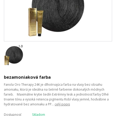
bezamoniaková farba
Fanola Oro Therapy 24K je dlhotrvajúca farba na vlasy bez obsahu
amoniaku, ktorá je ideálna na šetrné farbenie dokonalých módnych
farieb. Maximálne krytie šedín Extrémny lesk a jednotnosť farby Dlhé
trvanie tónu a vysoká retencia pigmentu Robí vlasy jemné, hodvábne a
hydratované bez amoniaku a PP...
celý popis
Dostupnosť
Skladom