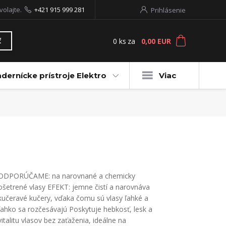
volajte.
+421 915 999 281
Prihlásenie
0
ks
za
0,00 EUR
ť
dernícke prístroje Elektro
Viac
ODPORÚČAME: na narovnané a chemicky
ošetrené vlasy EFEKT: jemne čistí a narovnáva
kučeravé kučery, vďaka čomu sú vlasy ľahké a
ľahko sa rozčesávajú Poskytuje hebkosť, lesk a
vitalitu vlasov bez zaťaženia, ideálne na