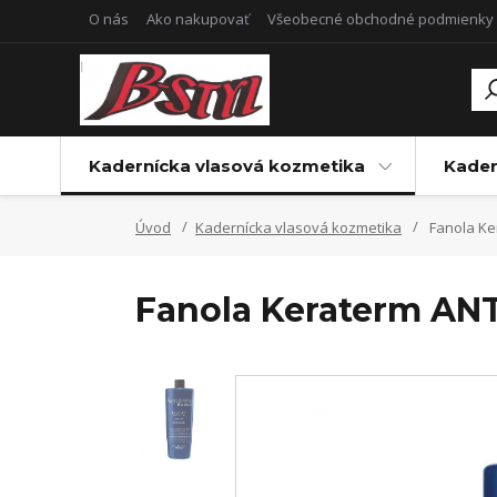
O nás
Ako nakupovať
Všeobecné obchodné podmienky
Kadernícka vlasová kozmetika
Kader
Úvod
Kadernícka vlasová kozmetika
Fanola Ke
Fanola Keraterm AN