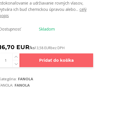
zdokonaľovanie a udržiavanie rovných vlasov,
vytvára ich buď chemickou úpravou alebo...
celý
popis
Dostupnosť
Skladom
16,70 EUR
/
ks
13,58 EUR
bez DPH
Pridať do košíka
Kategória:
FANOLA
FANOLA:
FANOLA