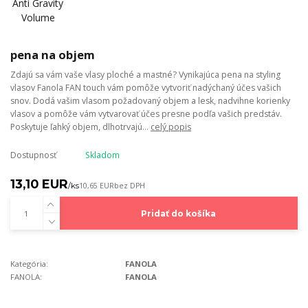
pena na objem
Zdajú sa vám vaše vlasy ploché a mastné? Vynikajúca pena na styling
vlasov Fanola FAN touch vám pomôže vytvoriť nadýchaný účes vašich
snov. Dodá vašim vlasom požadovaný objem a lesk, nadvihne korienky
vlasov a pomôže vám vytvarovať účes presne podľa vašich predstáv.
Poskytuje ľahký objem, dlhotrvajú...
celý popis
Dostupnosť
Skladom
13,10 EUR
/
ks
10,65 EUR
bez DPH
Pridať do košíka
Kategória:
FANOLA
FANOLA:
FANOLA