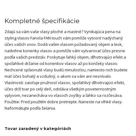
Kompletné špecifikácie
Zdajú sa vám vaše vlasy ploché a mastné? Vynikajúca pena na
styling vlasov Fanola FAN touch vám pomôže vytvoriť nadýchaný
účes vašich snov. Dodá vašim vlasom požadovaný objem a lesk,
nadvihne korienky vlasov a pomôže vám vytvarovať účes presne
podľa vašich predstáv. Poskytuje ľahký objem, dlhotrvajúci efekt a
spoľahlivé držanie od korienkov vlasov až po končeky vlasov.
Nechcené spľasnuté vlasy budú minulosťou, namiesto nich budete
mať účes bohatý a vzdušný, o akom sa vám ani nesnívalo.
Vlastnosti: zaisťuje pružnosť vlasov, spoľahlivý dlhotrvajúci efekt,
účes drží tvar po celý deň, odoláva všetkým poveternostným
vplyvom, nezanecháva vo vlasoch zvyšky a ľahko sa rozčesáva.
Použitie: Pred použitím dobre pretrepte. Naneste na vlhké vlasy.
Naformátujte podľa želania.
Tovar zaradený v kategóriách